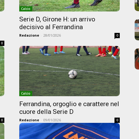
Calcio
Serie D, Girone H: un arrivo
decisivo al Ferrandina
Redazione
-
28/01/2026
0
0
Calcio
Ferrandina, orgoglio e carattere nel
cuore della Serie D
Redazione
-
09/01/2026
0
0