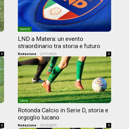
Serie D
LND a Matera: un evento
straordinario tra storia e futuro
Redazione
-
27/11/2025
0
0
Calcio
Rotonda Calcio in Serie D, storia e
orgoglio lucano
Redazione
-
03/10/2025
0
0