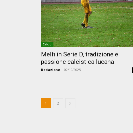
Calcio
Melfi in Serie D, tradizione e
passione calcistica lucana
Redazione
-
02/10/2025
1
2