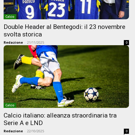
Calcio
Double Header al Bentegodi: il 23 novembre
svolta storica
Redazione
-
21/11/2025
0
Calcio
Calcio italiano: alleanza straordinaria tra
Serie A e LND
Redazione
-
22/10/2025
0