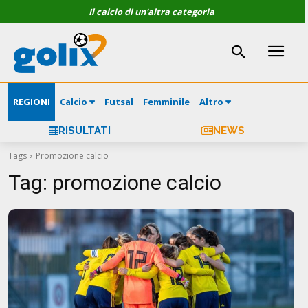
Il calcio di un'altra categoria
REGIONI
Calcio
Futsal
Femminile
Altro
RISULTATI
NEWS
Tags
Promozione calcio
Tag:
promozione calcio