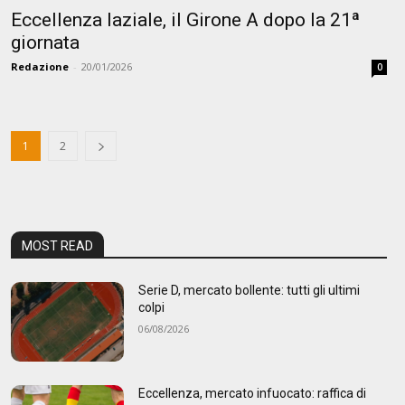
Eccellenza laziale, il Girone A dopo la 21ª
giornata
Redazione
-
20/01/2026
0
1
2
MOST READ
Serie D, mercato bollente: tutti gli ultimi
colpi
06/08/2026
Eccellenza, mercato infuocato: raffica di