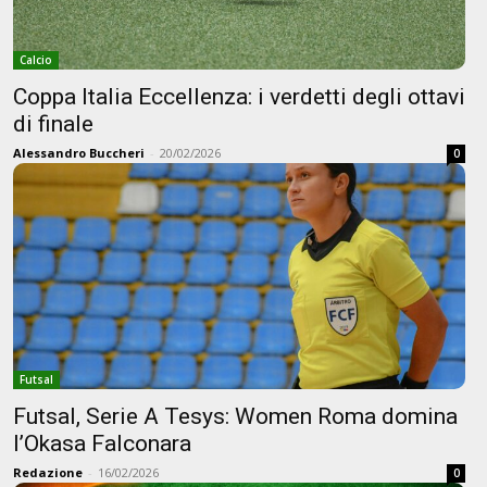
Calcio
Coppa Italia Eccellenza: i verdetti degli ottavi
di finale
Alessandro Buccheri
-
20/02/2026
0
Futsal
Futsal, Serie A Tesys: Women Roma domina
l’Okasa Falconara
Redazione
-
16/02/2026
0