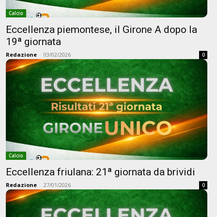
Calcio
Eccellenza piemontese, il Girone A dopo la
19ª giornata
Redazione
-
03/02/2026
0
Calcio
Eccellenza friulana: 21ª giornata da brividi
Redazione
-
27/01/2026
0