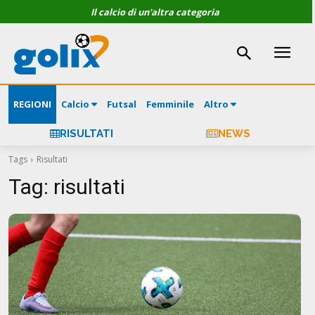
Il calcio di un'altra categoria
REGIONI
Calcio
Futsal
Femminile
Altro
RISULTATI
NEWS
Tags
Risultati
Tag:
risultati