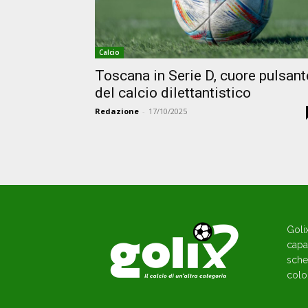
Calcio
Toscana in Serie D, cuore pulsant
del calcio dilettantistico
Redazione
-
17/10/2025
Goli
capac
sche
colo