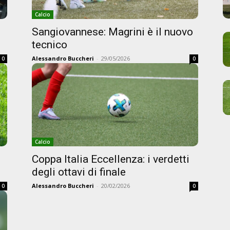
Calcio
Sangiovannese: Magrini è il nuovo
tecnico
Alessandro Buccheri
-
29/05/2026
0
0
Calcio
Coppa Italia Eccellenza: i verdetti
degli ottavi di finale
Alessandro Buccheri
-
20/02/2026
0
0