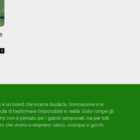
e
0
x è un brand che incarna l’audacia, l’innovazione e la
ità di trasformare l’impossibile in realtà. Golix rompe gli
mi: non è pensato per i grandi campionati, ma per tutti
ro che vivono e respirano calcio, ovunque si giochi.