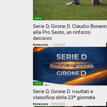
Calcio
Serie D, Girone D: Claudio Bonann
alla Pro Sesto, un rinforzo
decisivo
Redazione
-
11/03/2026
Calcio
Serie D, Girone D: risultati e
classifica della 23ª giornata
Redazione
-
09/02/2026