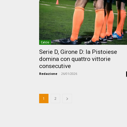
Calcio
Serie D, Girone D: la Pistoiese
domina con quattro vittorie
consecutive
Redazione
-
26/01/2026
1
2