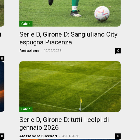
Calcio
i
Serie D, Girone D: Sangiuliano City
espugna Piacenza
Redazione
-
10/02/2026
0
0
Calcio
Serie D, Girone D: tutti i colpi di
gennaio 2026
Alessandro Buccheri
-
28/01/2026
0
0