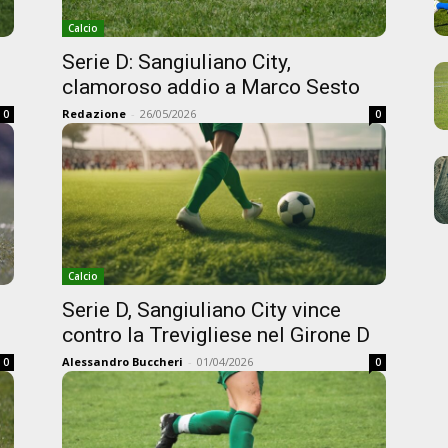
Calcio
Serie D: Sangiuliano City,
clamoroso addio a Marco Sesto
Redazione
-
26/05/2026
0
0
Calcio
Serie D, Sangiuliano City vince
contro la Trevigliese nel Girone D
Alessandro Buccheri
-
01/04/2026
0
0