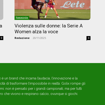
Femminile
a
Violenza sulle donne: la Serie A
Women alza la voce
Redazione
-
20/11/2025
0
0
x è un brand che incarna l’audacia, l’innovazione e la
ità di trasformare l’impossibile in realtà. Golix rompe gli
mi: non è pensato per i grandi campionati, ma per tutti
ro che vivono e respirano calcio, ovunque si giochi.