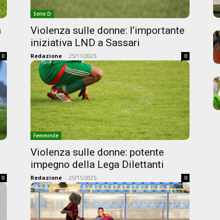
Serie D
a
Violenza sulle donne: l’importante
iniziativa LND a Sassari
Redazione
-
25/11/2025
0
0
Femminile
Violenza sulle donne: potente
impegno della Lega Dilettanti
Redazione
-
25/11/2025
0
0