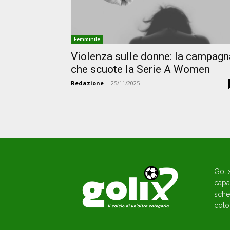
Femminile
Violenza sulle donne: la campagn
che scuote la Serie A Women
Redazione
-
25/11/2025
Goli
capac
sche
colo