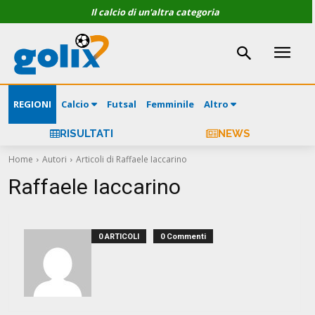
Il calcio di un'altra categoria
REGIONI
Calcio
Futsal
Femminile
Altro
RISULTATI
NEWS
Home
Autori
Articoli di Raffaele Iaccarino
Raffaele Iaccarino
0 ARTICOLI
0 Commenti