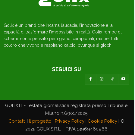
Golix è un brand che incarna l’audacia, l’innovazione e la
capacità di trasformare l’impossibile in realtà. Golix rompe gli
schemi: non è pensato per i grandi campionati, ma per tutti
coloro che vivono e respirano calcio, ovunque si giochi.
SEGUICI SU
GOLIX.IT - Testata giornalistica registrata presso Tribunale
Milano n.6901/2025
Contatti
|
Il progetto
|
Privacy Policy
|
Cookie Policy
| ©
2025 GOLIX S.R.L. - P.IVA 13969460966