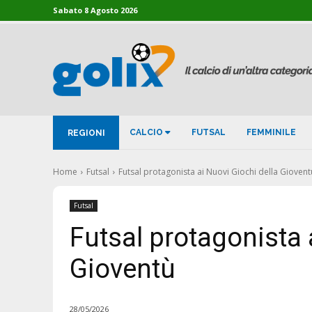
Sabato 8 Agosto 2026
CALCIO
FUTSAL
FEMMINILE
REGIONI
Home
Futsal
Futsal protagonista ai Nuovi Giochi della Giovent
Futsal
Futsal protagonista 
Gioventù
28/05/2026