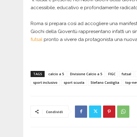
accessibile, educativo e profondamente radicato ne
Roma si prepara così ad accogliere una manifesta
Giochi della Gioventù rappresentano infatti un si
futsal
pronto a vivere da protagonista una nuova
TAGS
calcio a 5
Divisione Calcio a 5
FIGC
futsal
sport inclusivo
sport scuola
Stefano Castiglia
top-ne
Condividi