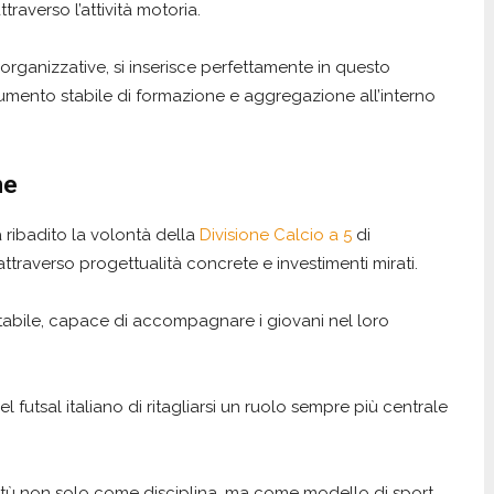
raverso l’attività motoria.
e organizzative, si inserisce perfettamente in questo
umento stabile di formazione e aggregazione all’interno
ne
a ribadito la volontà della
Divisione Calcio a 5
di
ttraverso progettualità concrete e investimenti mirati.
tabile, capace di accompagnare i giovani nel loro
futsal italiano di ritagliarsi un ruolo sempre più centrale
ventù non solo come disciplina, ma come modello di sport