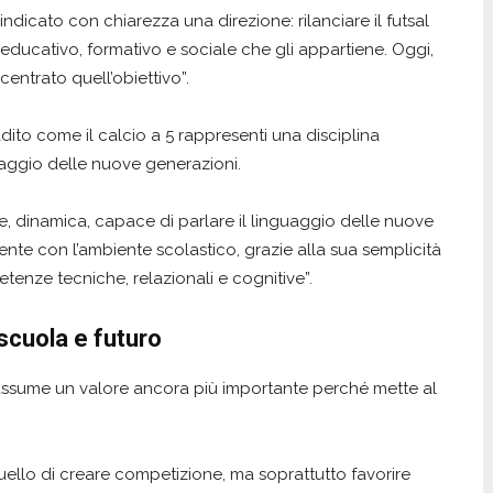
icato con chiarezza una direzione: rilanciare il futsal
o educativo, formativo e sociale che gli appartiene. Oggi,
entrato quell’obiettivo”.
adito come il calcio a 5 rappresenti una disciplina
uaggio delle nuove generazioni.
le, dinamica, capace di parlare il linguaggio delle nuove
ente con l’ambiente scolastico, grazie alla sua semplicità
tenze tecniche, relazionali e cognitive”.
 scuola e futuro
 assume un valore ancora più importante perché mette al
uello di creare competizione, ma soprattutto favorire