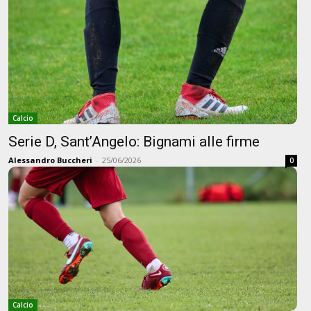
Calcio
Serie D, Sant’Angelo: Bignami alle firme
Alessandro Buccheri
-
25/06/2026
0
Calcio