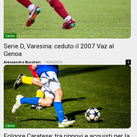
Calcio
Serie D, Varesina: ceduto il 2007 Vaz al
Genoa
Alessandro Buccheri
-
16/06/2026
0
Calcio
Folgore Caratese: tra rinnovi e acquisti per la