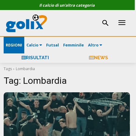
Il calcio di un'altra categoria
REGIONI
Calcio
Futsal
Femminile
Altro
RISULTATI
NEWS
Tags
Lombardia
Tag:
Lombardia