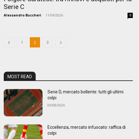
Serie C
Alessandro Buccheri
-
11/06/2026
0
1
2
3
MOST READ
Serie D, mercato bollente: tutti gli ultimi
colpi
06/08/2026
Eccellenza, mercato infuocato: raffica di
colpi