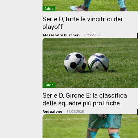
Calcio
Serie D, tutte le vincitrici dei
playoff
Alessandro Buccheri
-
27/05/2026
Calcio
Serie D, Girone E: la classifica
delle squadre più prolifiche
Redazione
-
17/05/2026