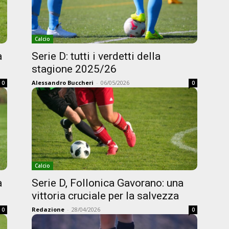
Calcio
a
Serie D: tutti i verdetti della
stagione 2025/26
Alessandro Buccheri
-
06/05/2026
0
0
Calcio
a
Serie D, Follonica Gavorano: una
vittoria cruciale per la salvezza
Redazione
-
28/04/2026
0
0