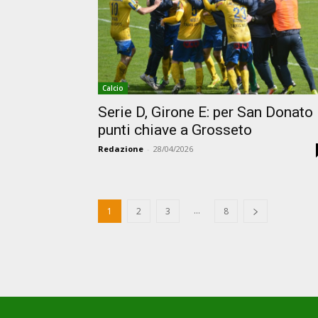
Calcio
Serie D, Girone E: per San Donato
punti chiave a Grosseto
Redazione
-
28/04/2026
...
1
2
3
8