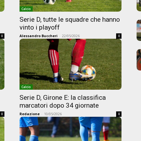
Calcio
Serie D, tutte le squadre che hanno
vinto i playoff
Alessandro Buccheri
-
22/05/2026
0
0
Calcio
Serie D, Girone E: la classifica
marcatori dopo 34 giornate
Redazione
-
10/05/2026
0
0