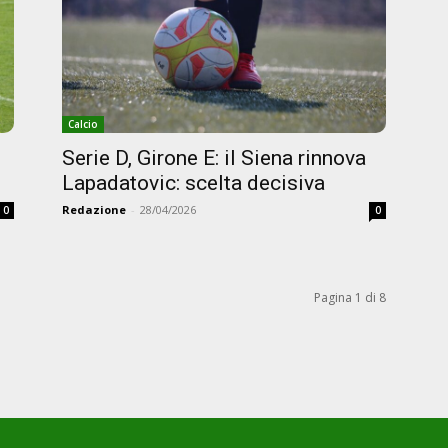
Calcio
Serie D, Girone E: il Siena rinnova
Lapadatovic: scelta decisiva
Redazione
-
28/04/2026
0
0
Pagina 1 di 8