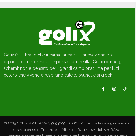
Golix è un brand che incarna l’audacia, l’innovazione e la
capacità di trasformare l’impossibile in realtà. Golix rompe gli
schemi: non è pensato per i grandi campionati, ma per tutti
coloro che vivono e respirano calcio, ovunque si giochi.
© 2025 GOLIX S.R.L. P.IVA 13969460966 | GOLIX.IT è una testata giornalistica
registrata presso il Tribunale di Milano n. 6901/2025 del 19/06/2025