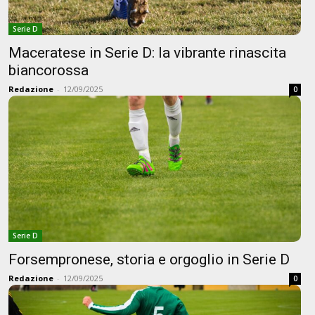
Serie D
Maceratese in Serie D: la vibrante rinascita
biancorossa
Redazione
-
12/09/2025
0
Serie D
Forsempronese, storia e orgoglio in Serie D
Redazione
-
12/09/2025
0