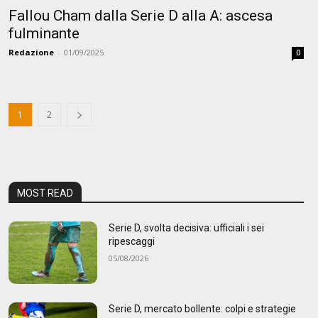
Fallou Cham dalla Serie D alla A: ascesa
fulminante
Redazione
-
01/09/2025
0
1
2
MOST READ
Serie D, svolta decisiva: ufficiali i sei
ripescaggi
05/08/2026
Serie D, mercato bollente: colpi e strategie