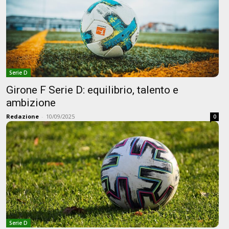
Serie D
Girone F Serie D: equilibrio, talento e
ambizione
Redazione
-
10/09/2025
0
Serie D