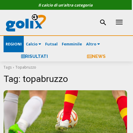
Il calcio di un'altra categoria
REGIONI
Calcio
Futsal
Femminile
Altro
RISULTATI
NEWS
Tags
Topabruzzo
Tag:
topabruzzo