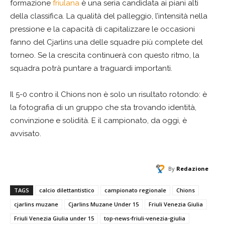
formazione
friulana
è una seria candidata ai piani alti
della classifica. La qualità del palleggio, l’intensità nella
pressione e la capacità di capitalizzare le occasioni
fanno del Cjarlins una delle squadre più complete del
torneo. Se la crescita continuerà con questo ritmo, la
squadra potrà puntare a traguardi importanti.
Il 5-0 contro il Chions non è solo un risultato rotondo: è
la fotografia di un gruppo che sta trovando identità,
convinzione e solidità. E il campionato, da oggi, è
avvisato.
By
Redazione
TAGS
calcio dilettantistico
campionato regionale
Chions
cjarlins muzane
Cjarlins Muzane Under 15
Friuli Venezia Giulia
Friuli Venezia Giulia under 15
top-news-friuli-venezia-giulia