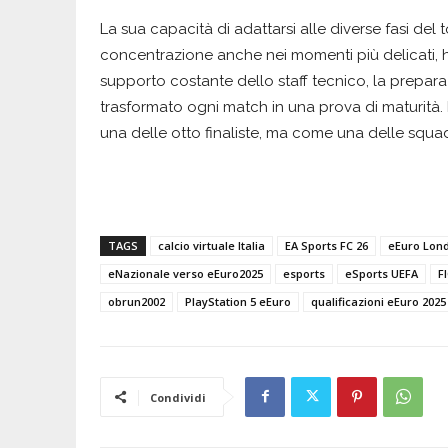
La sua capacità di adattarsi alle diverse fasi del 
concentrazione anche nei momenti più delicati, ha
supporto costante dello staff tecnico, la prepara
trasformato ogni match in una prova di maturità
una delle otto finaliste, ma come una delle squ
TAGS
calcio virtuale Italia
EA Sports FC 26
eEuro Lond
eNazionale verso eEuro2025
esports
eSports UEFA
F
obrun2002
PlayStation 5 eEuro
qualificazioni eEuro 2025
Condividi