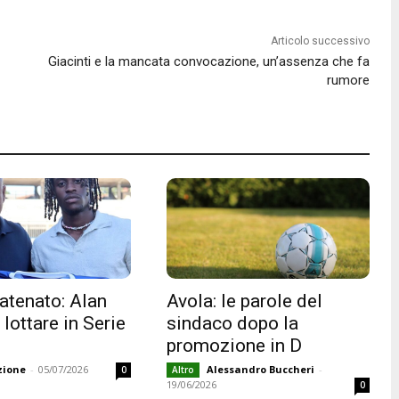
Articolo successivo
Giacinti e la mancata convocazione, un’assenza che fa
rumore
atenato: Alan
Avola: le parole del
lottare in Serie
sindaco dopo la
promozione in D
zione
-
05/07/2026
Alessandro Buccheri
-
0
Altro
19/06/2026
0