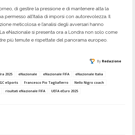
torneo, di gestire la pressione e di mantenere alta la
 permesso all’Italia di imporsi con autorevolezza. Il
zione meticolosa e l’analisi degli avversari hanno
. La eNazionale si presenta ora a Londra non solo come
adre più temute e rispettate del panorama europeo.
By
Redazione
ra 2025
eNazionale
eNazionale FIFA
eNazionale Italia
IGC eSports
Francesco Pio Tagliafierro
Nello Nigro coach
risultati eNazionale FIFA
UEFA eEuro 2025