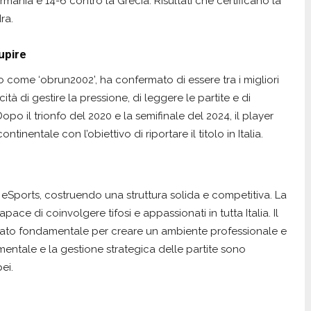
ermania e 14-6 contro la Grecia. Risultati che certificano la
ra.
upire
o come ‘obrun2002’, ha confermato di essere tra i migliori
ità di gestire la pressione, di leggere le partite e di
opo il trionfo del 2020 e la semifinale del 2024, il player
inentale con l’obiettivo di riportare il titolo in Italia.
 eSports, costruendo una struttura solida e competitiva. La
ace di coinvolgere tifosi e appassionati in tutta Italia. Il
stato fondamentale per creare un ambiente professionale e
entale e la gestione strategica delle partite sono
ei.