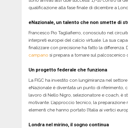
sono arrivati altri due successi: 17-10 contro la G
qualificazione alla fase finale di dicembre a Lond
eNazionale, un talento che non smette di st
Francesco Pio Tagliafierro, conosciuto nel circuit
interpreti europei del calcio virtuale. La sua capac
finalizzare con precisione ha fatto la differenza. D
campano
si prepara a tornare sul palcoscenico cont
Un progetto federale che funziona
La FIGC ha investito con lungimiranza nel settore
eNazionale è diventata un punto di riferimento, cap
lavoro di Nello Nigro, selezionatore e coach, è 
motivante. L’approccio tecnico, la preparazione m
elementi che hanno portato l’Italia ai vertici europ
Londra nel mirino, il sogno continua