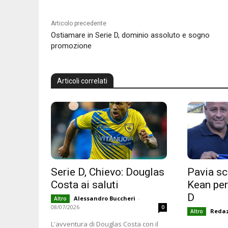
Articolo precedente
Ostiamare in Serie D, dominio assoluto e sogno
promozione
Articoli correlati
Serie D, Chievo: Douglas
Pavia sc
Costa ai saluti
Kean per 
D
Alessandro Buccheri
-
Altro
08/07/2026
0
Reda
Altro
L'avventura di Douglas Costa con il