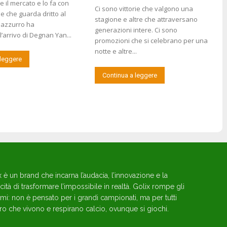
e il mercato e lo fa con
Ci sono vittorie che valgono una
 che guarda dritto al
stagione e altre che attraversano
b azzurro ha
generazioni intere. Ci sono
 l’arrivo di Degnan Yan...
promozioni che si celebrano per una
notte e altre...
 leggere
Continua a leggere
x è un brand che incarna l’audacia, l’innovazione e la
ità di trasformare l’impossibile in realtà. Golix rompe gli
mi: non è pensato per i grandi campionati, ma per tutti
ro che vivono e respirano calcio, ovunque si giochi.