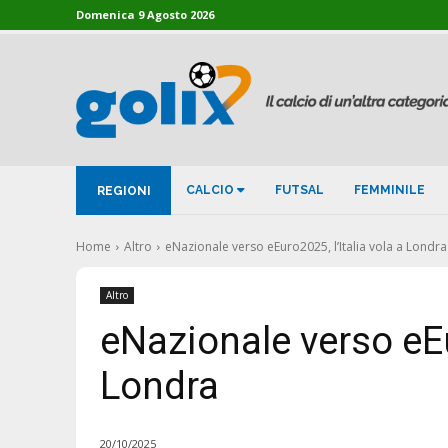
Domenica 9 Agosto 2026
CALCIO
FUTSAL
FEMMINILE
REGIONI
Home
Altro
eNazionale verso eEuro2025, l’Italia vola a Londra
Altro
eNazionale verso eEur
Londra
20/10/2025