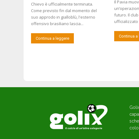
Il Pavia muov
Chievo è ufficialmente terminata.
un’operazione
Come previsto fin dal momento del
futuro. Il clu
suo approdo in gialloblù, l'esterno
ufficializzato
offensivo brasiliano lascia...
Continua a
Continua a leggere
Goli
capac
sche
colo