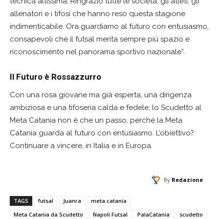
tecnica altissima. Ringrazio tutte le società, gli atleti, gli
allenatori e i tifosi che hanno reso questa stagione
indimenticabile. Ora guardiamo al futuro con entusiasmo,
consapevoli che il futsal merita sempre più spazio e
riconoscimento nel panorama sportivo nazionale”.
Il Futuro è Rossazzurro
Con una rosa giovane ma già esperta, una dirigenza
ambiziosa e una tifoseria calda e fedele, lo Scudetto al
Meta Catania non è che un passo, perché la Meta
Catania guarda al futuro con entusiasmo. L’obiettivo?
Continuare a vincere, in Italia e in Europa.
By
Redazione
TAGS
futsal
Juanra
meta catania
Meta Catania da Scudetto
Napoli Futsal
PalaCatania
scudetto