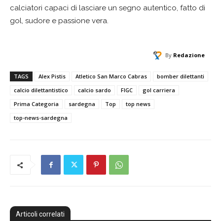
calciatori capaci di lasciare un segno autentico, fatto di
gol, sudore e passione vera.
By
Redazione
TAGS
Alex Pistis
Atletico San Marco Cabras
bomber dilettanti
calcio dilettantistico
calcio sardo
FIGC
gol carriera
Prima Categoria
sardegna
Top
top news
top-news-sardegna
Articoli correlati