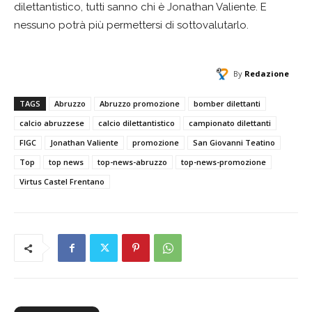
dilettantistico, tutti sanno chi è Jonathan Valiente. E
nessuno potrà più permettersi di sottovalutarlo.
By
Redazione
TAGS
Abruzzo
Abruzzo promozione
bomber dilettanti
calcio abruzzese
calcio dilettantistico
campionato dilettanti
FIGC
Jonathan Valiente
promozione
San Giovanni Teatino
Top
top news
top-news-abruzzo
top-news-promozione
Virtus Castel Frentano