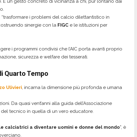
 È un gesto concreto di vicinanza a chi, pur lontano dai
co.
rasformare i problemi del calcio dilettantistico in
 costruendo sinergie con la
FIGC
e le istituzioni per
eggere i programmi condivisi che l’AIC porta avanti proprio
mazione, sicurezza e welfare dei tesserati.
 di Quarto Tempo
o Ulivieri
, incarna la dimensione più profonda e umana
zioni. Da quasi vent’anni alla guida dell’Associazione
a del tecnico in quella di un vero educatore.
 le calciatrici a diventare uomini e donne del mondo
”, è
Coverciano.