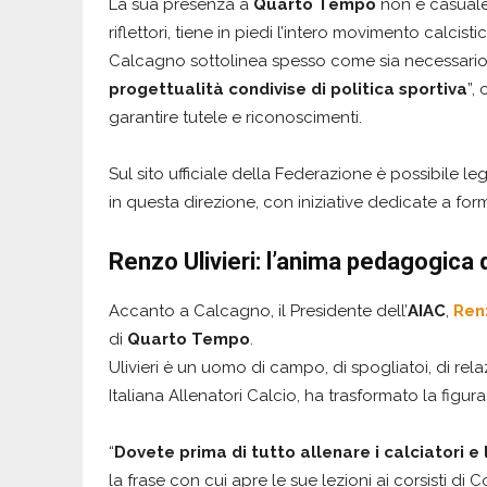
La sua presenza a
Quarto Tempo
non è casuale.
riflettori, tiene in piedi l’intero movimento calcisti
Calcagno sottolinea spesso come sia necessario “t
progettualità condivise di politica sportiva
”,
garantire tutele e riconoscimenti.
Sul sito ufficiale della Federazione è possibile l
in questa direzione, con iniziative dedicate a for
Renzo Ulivieri: l’anima pedagogica
Accanto a Calcagno, il Presidente dell’
AIAC
,
Renz
di
Quarto Tempo
.
Ulivieri è un uomo di campo, di spogliatoi, di rela
Italiana Allenatori Calcio, ha trasformato la figur
“
Dovete prima di tutto allenare i calciatori e
la frase con cui apre le sue lezioni ai corsisti di 