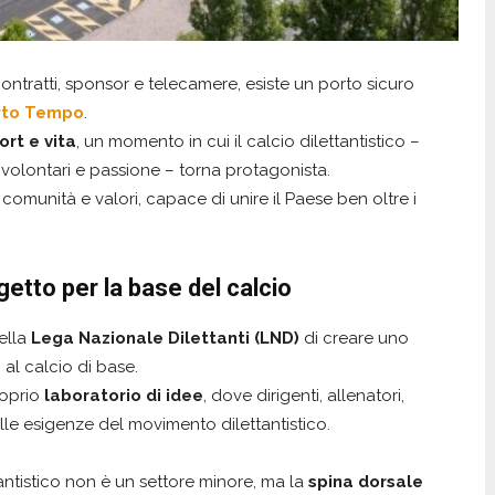
contratti, sponsor e telecamere, esiste un porto sicuro
rto Tempo
.
port e vita
, un momento in cui il calcio dilettantistico –
 volontari e passione – torna protagonista.
e, comunità e valori, capace di unire il Paese ben oltre i
etto per la base del calcio
ella
Lega Nazionale Dilettanti (LND)
di creare uno
al calcio di base.
roprio
laboratorio di idee
, dove dirigenti, allenatori,
 alle esigenze del movimento dilettantistico.
tantistico non è un settore minore, ma la
spina dorsale