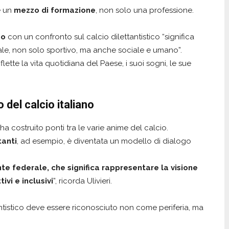
è un
mezzo di formazione
, non solo una professione.
po
con un confronto sul calcio dilettantistico “significa
iale, non solo sportivo, ma anche sociale e umano”.
ette la vita quotidiana del Paese, i suoi sogni, le sue
 del calcio italiano
ha costruito ponti tra le varie anime del calcio.
tanti
, ad esempio, è diventata un modello di dialogo
e federale, che significa rappresentare la visione
ivi e inclusivi
”, ricorda Ulivieri.
ttantistico deve essere riconosciuto non come periferia, ma