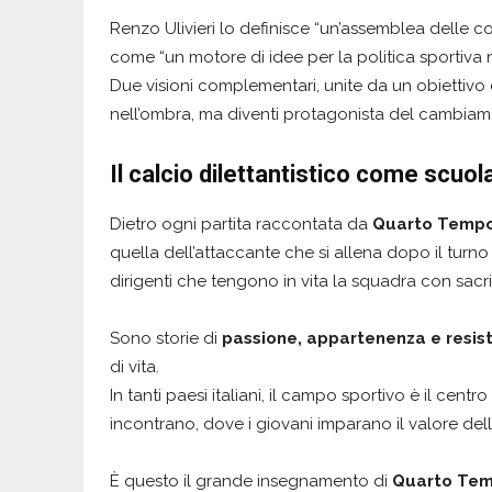
Renzo Ulivieri lo definisce “un’assemblea delle 
come “un motore di idee per la politica sportiva 
Due visioni complementari, unite da un obiettivo co
nell’ombra, ma diventi protagonista del cambiam
Il calcio dilettantistico come scuola
Dietro ogni partita raccontata da
Quarto Temp
quella dell’attaccante che si allena dopo il turno 
dirigenti che tengono in vita la squadra con sacrif
Sono storie di
passione, appartenenza e resis
di vita.
In tanti paesi italiani, il campo sportivo è il cent
incontrano, dove i giovani imparano il valore dell
È questo il grande insegnamento di
Quarto Te