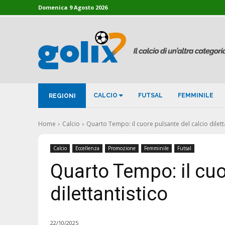
Domenica 9 Agosto 2026
CALCIO
FUTSAL
FEMMINILE
REGIONI
Home
Calcio
Quarto Tempo: il cuore pulsante del calcio dilett
Calcio
Eccellenza
Promozione
Femminile
Futsal
Quarto Tempo: il cuo
dilettantistico
22/10/2025