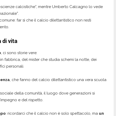
coscienze calcistiche”, mentre Umberto Calcagno lo vede
nazionale”.
mune: far sì che il calcio dilettantistico non resti
ento.
 di vita
o
, ci sono storie vere:
in fabbrica, del mister che studia schemi la notte, dei
ici personali.
tenza
, che fanno del calcio dilettantistico una vera scuola
ro sociale della comunità, il luogo dove generazioni si
’impegno e del rispetto.
mpo
: ricordarci che il calcio non è solo spettacolo, ma
un