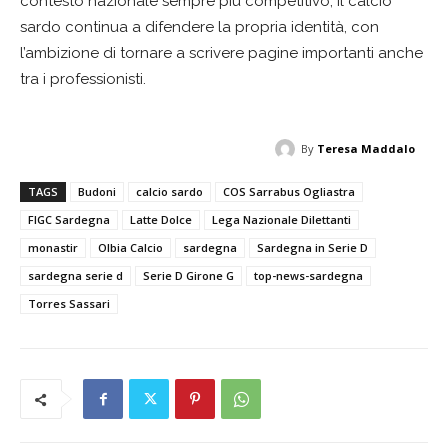
contesto nazionale sempre più competitivo, il calcio
sardo continua a difendere la propria identità, con
l’ambizione di tornare a scrivere pagine importanti anche
tra i professionisti.
By
Teresa Maddalo
TAGS
Budoni
calcio sardo
COS Sarrabus Ogliastra
FIGC Sardegna
Latte Dolce
Lega Nazionale Dilettanti
monastir
Olbia Calcio
sardegna
Sardegna in Serie D
sardegna serie d
Serie D Girone G
top-news-sardegna
Torres Sassari