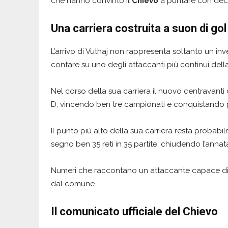
che hanno convinto il
Chievo
a puntare con dec
Una carriera costruita a suon di gol
L’arrivo di Vuthaj non rappresenta soltanto un in
contare su uno degli attaccanti più continui dell
Nel corso della sua carriera il nuovo centravanti
D, vincendo ben tre campionati e conquistando pe
Il punto più alto della sua carriera resta probab
segno ben 35 reti in 35 partite, chiudendo l’annata
Numeri che raccontano un attaccante capace di ga
dal comune.
Il comunicato ufficiale del Chievo