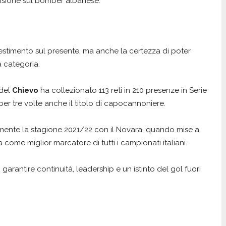
isione sul bomber albanese.
vestimento sul presente, ma anche la certezza di poter
a categoria.
 del
Chievo
ha collezionato 113 reti in 210 presenze in Serie
r tre volte anche il titolo di capocannoniere.
ilmente la stagione 2021/22 con il Novara, quando mise a
 come miglior marcatore di tutti i campionati italiani.
rantire continuità, leadership e un istinto del gol fuori