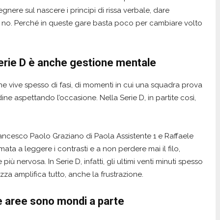
gnere sul nascere i principi di rissa verbale, dare
a no. Perché in queste gare basta poco per cambiare volto
erie D è anche gestione mentale
e vive spesso di fasi, di momenti in cui una squadra prova
ine aspettando l’occasione. Nella Serie D, in partite così,
rancesco Paolo Graziano di Paola Assistente 1 e Raffaele
ata a leggere i contrasti e a non perdere mai il filo,
ù nervosa. In Serie D, infatti, gli ultimi venti minuti spesso
za amplifica tutto, anche la frustrazione.
le aree sono mondi a parte