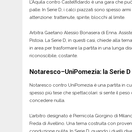
L’Aquila contro Castelfidardo è una gara che può
palle. In Serie D, i calci piazzati sono spesso arm
attenzione: trattenute, spinte, blocchi al limite.
Arbitra Gaetano Alessio Bonasera di Enna. Assistente
Pistoia. La Serie D, in questi casi, chiede alla te
in area per trasformare la partita in una lunga di
riconoscibile, costante.
Notaresco–UniPomezia: la Serie D 
Notaresco contro UniPomezia è una partita in cui i
spesso più tese che spettacolari: si sente il peso d
concedere nulla.
L’arbitro designato è Piernicola Giorgino di Milan
Freda di Avellino. Una terna costruita con proven
conduzione pulita. In Serie D, quando i duelli diven