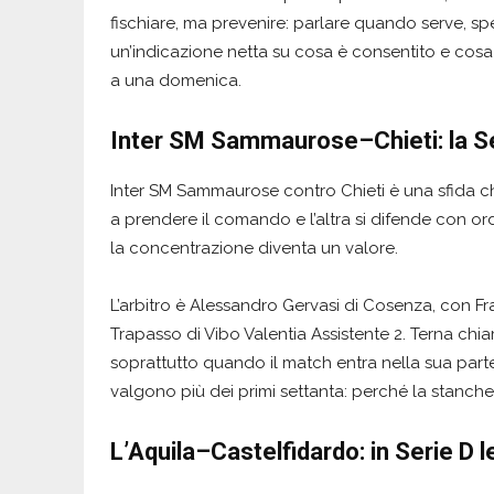
fischiare, ma prevenire: parlare quando serve, spe
un’indicazione netta su cosa è consentito e cos
a una domenica.
Inter SM Sammaurose–Chieti: la S
Inter SM Sammaurose contro Chieti è una sfida ch
a prendere il comando e l’altra si difende con ord
la concentrazione diventa un valore.
L’arbitro è Alessandro Gervasi di Cosenza, con F
Trapasso di Vibo Valentia Assistente 2. Terna chiam
soprattutto quando il match entra nella sua parte pi
valgono più dei primi settanta: perché la stanchez
L’Aquila–Castelfidardo: in Serie D 