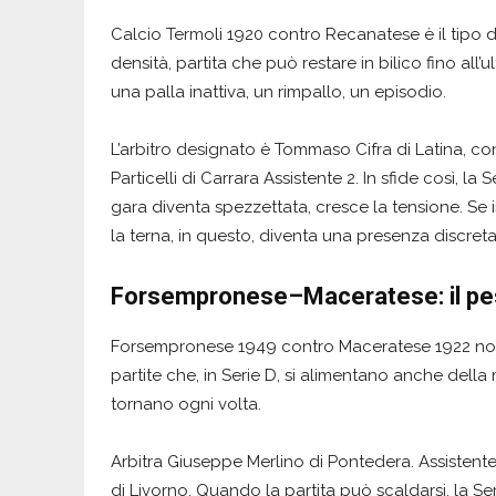
Calcio Termoli 1920 contro Recanatese è il tipo d
densità, partita che può restare in bilico fino al
una palla inattiva, un rimpallo, un episodio.
L’arbitro designato è Tommaso Cifra di Latina, co
Particelli di Carrara Assistente 2. In sfide così, l
gara diventa spezzettata, cresce la tensione. Se
la terna, in questo, diventa una presenza discret
Forsempronese–Maceratese: il peso
Forsempronese 1949 contro Maceratese 1922 non è
partite che, in Serie D, si alimentano anche della m
tornano ogni volta.
Arbitra Giuseppe Merlino di Pontedera. Assistente 
di Livorno. Quando la partita può scaldarsi, la Se