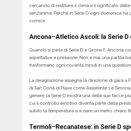
cercando di restituire il clima e il significato del
senz’anima. Perché in Serie D ogni domenica ha u
cornice.
Ancona–Atletico Ascoli: la Serie D
Quando si parla di Serie D e Girone F, Ancona co
aspettative e pressione. Non è mai una partita b
trasformano ogni novanta minuti in una questione
La designazione assegna la direzione di gara a Fl
di San Donà di Piave come Assistente 1 e Simona 
genere, la Serie D mostra una delle sue facce più 
cui il controllo emotivo diventa parte della pres
subito la temperatura e a dare un metro chiaro fin
Termoli–Recanatese: in Serie D sp