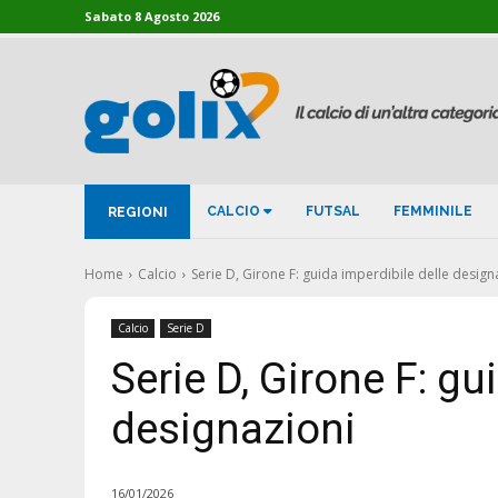
Sabato 8 Agosto 2026
CALCIO
FUTSAL
FEMMINILE
REGIONI
Home
Calcio
Serie D, Girone F: guida imperdibile delle design
Calcio
Serie D
Serie D, Girone F: gu
designazioni
16/01/2026