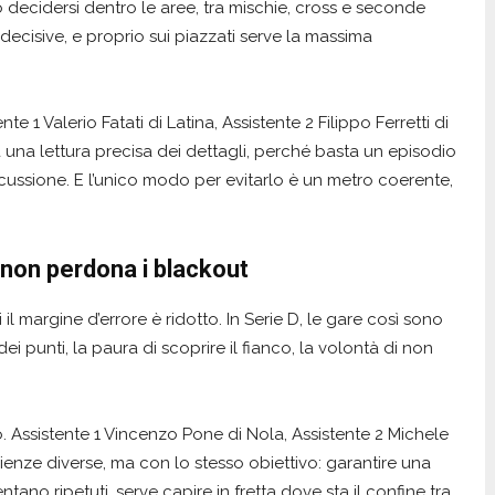
 decidersi dentro le aree, tra mischie, cross e seconde
i decisive, e proprio sui piazzati serve la massima
 1 Valerio Fatati di Latina, Assistente 2 Filippo Ferretti di
rna una lettura precisa dei dettagli, perché basta un episodio
scussione. E l’unico modo per evitarlo è un metro coerente,
non perdona i blackout
l margine d’errore è ridotto. In Serie D, le gare così sono
ei punti, la paura di scoprire il fianco, la volontà di non
o. Assistente 1 Vincenzo Pone di Nola, Assistente 2 Michele
ienze diverse, ma con lo stesso obiettivo: garantire una
tano ripetuti, serve capire in fretta dove sta il confine tra