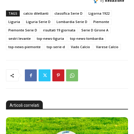
By
Redazione
TAGS
calcio dilettanti
classifica Serie D
Ligorna 1922
Liguria
Liguria Serie D
Lombardia Serie D
Piemonte
Piemonte Serie D
risultati 19 giornata
Serie D Girone A
sestri levante
top-news-liguria
top-news-lombardia
top-news-piemonte
top-serie-d
Vado Calcio
Varese Calcio
Articoli correlati