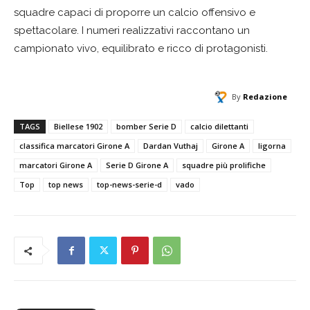
squadre capaci di proporre un calcio offensivo e
spettacolare. I numeri realizzativi raccontano un
campionato vivo, equilibrato e ricco di protagonisti.
By
Redazione
TAGS
Biellese 1902
bomber Serie D
calcio dilettanti
classifica marcatori Girone A
Dardan Vuthaj
Girone A
ligorna
marcatori Girone A
Serie D Girone A
squadre più prolifiche
Top
top news
top-news-serie-d
vado