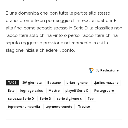
È una domenica che, con tutte le partite allo stesso
orario, promette un pomeriggio di intrecci e ribaltoni. E
alla fine, come accade spesso in Serie D, la classifica non
racconterà solo chi ha vinto o perso: racconterà chi ha
saputo reggere la pressione nel momento in cui la
stagione inizia a chiedere il conto.
By
Redazione
TAGS
20ª giornata
Bassano
brian lignano
cjarlins muzane
Este
legnago salus
Mestre
playoff Serie D
Portogruaro
salvezza Serie D
Serie D
serie d girone c
Top
top-news-lombardia
top-news-veneto
Treviso