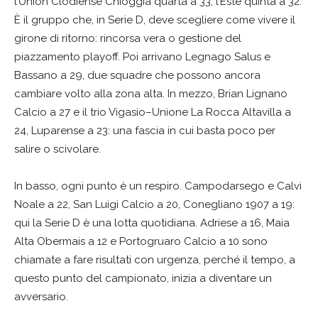
l’Union Clodiense Chioggia quarta a 33, l’Este quinta a 32.
È il gruppo che, in Serie D, deve scegliere come vivere il
girone di ritorno: rincorsa vera o gestione del
piazzamento playoff. Poi arrivano Legnago Salus e
Bassano a 29, due squadre che possono ancora
cambiare volto alla zona alta. In mezzo, Brian Lignano
Calcio a 27 e il trio Vigasio–Unione La Rocca Altavilla a
24, Luparense a 23: una fascia in cui basta poco per
salire o scivolare.
In basso, ogni punto è un respiro. Campodarsego e Calvi
Noale a 22, San Luigi Calcio a 20, Conegliano 1907 a 19:
qui la Serie D è una lotta quotidiana. Adriese a 16, Maia
Alta Obermais a 12 e Portogruaro Calcio a 10 sono
chiamate a fare risultati con urgenza, perché il tempo, a
questo punto del campionato, inizia a diventare un
avversario.