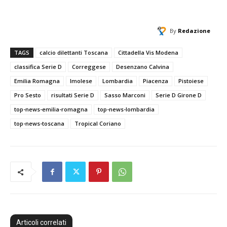
By
Redazione
TAGS
calcio dilettanti Toscana
Cittadella Vis Modena
classifica Serie D
Correggese
Desenzano Calvina
Emilia Romagna
Imolese
Lombardia
Piacenza
Pistoiese
Pro Sesto
risultati Serie D
Sasso Marconi
Serie D Girone D
top-news-emilia-romagna
top-news-lombardia
top-news-toscana
Tropical Coriano
Articoli correlati