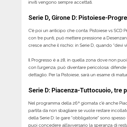
inviti vengono sempre accettati.
Serie D, Girone D: Pistoiese-Progr
C’è poi un anticipo che conta: Pistoiese vs SCD Pr
con tre punti, può mettere pressione a Desenzano
cresce anche il rischio: in Serie D, quando “devi 
Il Progresso è a 28, in quella zona dove non puo
con l’urgenza, può diventare pericolosa: difende 
dettaglio. Per la Pistoiese, sarà un esame di matur
Serie D: Piacenza-Tuttocuoio, tre p
Nel programma della 26ª giornata c’è anche Piace
partita da non sbagliare se vuole restare incolla
della Serie D: le gare “obbligatorie” sono spesso 
puoi concedere all’avversario la speranza di restar