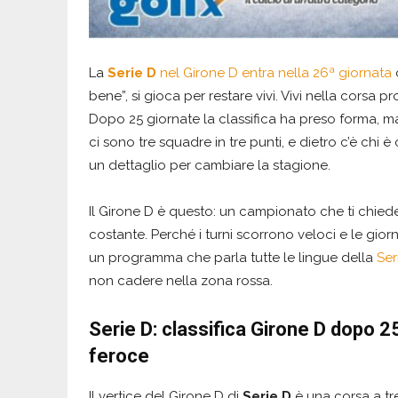
La
Serie D
nel Girone D entra nella 26ª giornata
bene”, si gioca per restare vivi. Vivi nella corsa p
Dopo 25 giornate la classifica ha preso forma, 
ci sono tre squadre in tre punti, e dietro c’è chi
un dettaglio per cambiare la stagione.
Il Girone D è questo: un campionato che ti chied
costante. Perché i turni scorrono veloci e le gior
un programma che parla tutte le lingue della
Ser
non cadere nella zona rossa.
Serie D: classifica Girone D dopo 2
feroce
Il vertice del Girone D di
Serie D
è una corsa a t