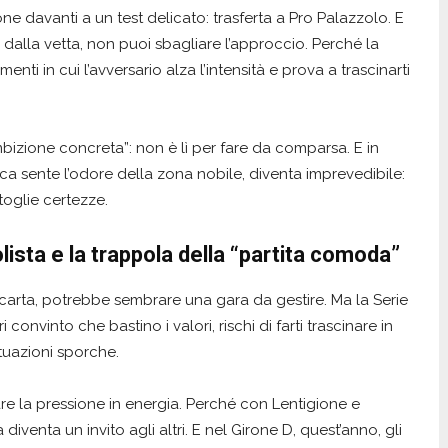
one davanti a un test delicato: trasferta a Pro Palazzolo. E
 dalla vetta, non puoi sbagliare l’approccio. Perché la
nti in cui l’avversario alza l’intensità e prova a trascinarti
mbizione concreta”: non è lì per fare da comparsa. E in
ca sente l’odore della zona nobile, diventa imprevedibile:
 toglie certezze.
ista e la trappola della “partita comoda”
a carta, potrebbe sembrare una gara da gestire. Ma la Serie
convinto che bastino i valori, rischi di farti trascinare in
ituazioni sporche.
are la pressione in energia. Perché con Lentigione e
iventa un invito agli altri. E nel Girone D, quest’anno, gli