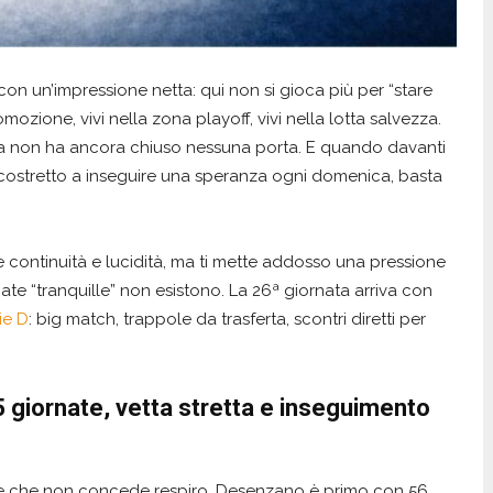
con un’impressione netta: qui non si gioca più per “stare
romozione, vivi nella zona playoff, vivi nella lotta salvezza.
ma non ha ancora chiuso nessuna porta. E quando davanti
 è costretto a inseguire una speranza ogni domenica, basta
e continuità e lucidità, ma ti mette addosso una pressione
nate “tranquille” non esistono. La 26ª giornata arriva con
ie D
: big match, trappole da trasferta, scontri diretti per
5 giornate, vetta stretta e inseguimento
re che non concede respiro. Desenzano è primo con 56