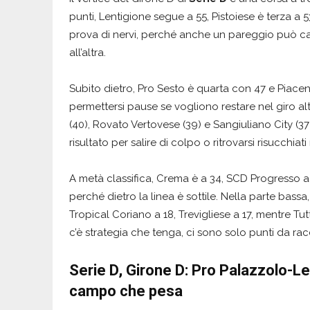
punti, Lentigione segue a 55, Pistoiese è terza a 5
prova di nervi, perché anche un pareggio può ca
all’altra.
Subito dietro, Pro Sesto è quarta con 47 e Piac
permettersi pause se vogliono restare nel giro al
(40), Rovato Vertovese (39) e Sangiuliano City (3
risultato per salire di colpo o ritrovarsi risucchiat
A metà classifica, Crema è a 34, SCD Progresso a
perché dietro la linea è sottile. Nella parte bas
Tropical Coriano a 18, Trevigliese a 17, mentre Tu
c’è strategia che tenga, ci sono solo punti da rac
Serie D, Girone D: Pro Palazzolo-Len
campo che pesa