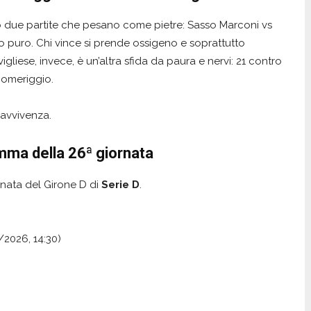
 due partite che pesano come pietre: Sasso Marconi vs
 puro. Chi vince si prende ossigeno e soprattutto
vigliese, invece, è un’altra sfida da paura e nervi: 21 contro
 pomeriggio.
ravvivenza.
amma della 26ª giornata
rnata del Girone D di
Serie D
.
/2026, 14:30)