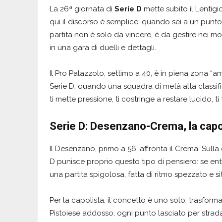
La 26ª giornata di
Serie D
mette subito il Lentigi
qui il discorso è semplice: quando sei a un punto
partita non è solo da vincere, è da gestire nei mome
in una gara di duelli e dettagli.
Il Pro Palazzolo, settimo a 40, è in piena zona “a
Serie D, quando una squadra di metà alta classifi
ti mette pressione, ti costringe a restare lucido, ti
Serie D: Desenzano-Crema, la capol
Il Desenzano, primo a 56, affronta il Crema. Sull
D punisce proprio questo tipo di pensiero: se entri 
una partita spigolosa, fatta di ritmo spezzato e s
Per la capolista, il concetto è uno solo: trasform
Pistoiese addosso, ogni punto lasciato per strada d