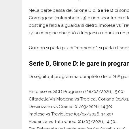
Nella parte bassa del Girone D di
Serie D
ci sono
Correggese (entrambe a 23) è uno scontro diretto
costringe l’altra a guardarsi dietro. Imolese vs Tre
17, un margine che può allungarsi o ridursi in un
Qui non si parla più di “momento”: si parla di sop
Serie D, Girone D: le gare in progr
Di seguito, il programma completo della 26ª gio
Pistoiese vs SCD Progresso (28/02/2026, 15:00)
Cittadella Vis Modena vs Tropical Coriano (01/03
Desenzano vs Crema (01/03/2026, 14:30)
Imolese vs Trevigliese (01/03/2026, 14:30)
Piacenza vs Tuttocuoio (01/03/2026, 14:30)
Pro Palazzolo vs Lentigione (01/03/2026, 14:30)