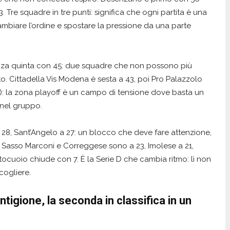
3. Tre squadre in tre punti: significa che ogni partita è una
mbiare l’ordine e spostare la pressione da una parte
enza quinta con 45: due squadre che non possono più
to. Cittadella Vis Modena è sesta a 43, poi Pro Palazzolo
7): la zona playoff è un campo di tensione dove basta un
i nel gruppo.
 28, Sant’Angelo a 27: un blocco che deve fare attenzione,
sa, Sasso Marconi e Correggese sono a 23, Imolese a 21,
ttocuoio chiude con 7. È la Serie D che cambia ritmo: lì non
cogliere.
tigione, la seconda in classifica in un