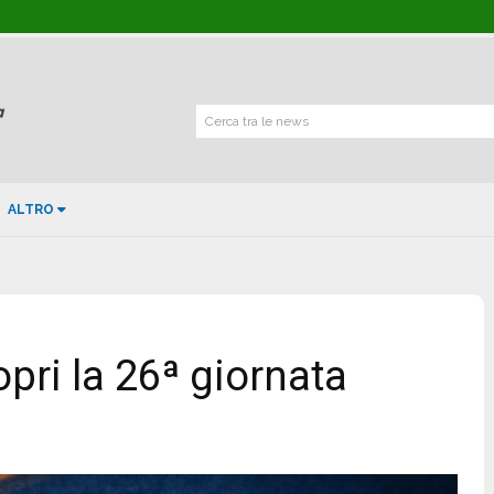
Cerca tra le news
ALTRO
opri la 26ª giornata