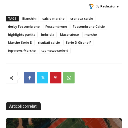
By
Redazione
TAGS
Bianchini
calcio marche
cronaca calcio
derby Fossombrone
Fossombrone
Fossombrone Calcio
highlights partita
Imbriola
Maceratese
marche
Marche Serie D
risultati calcio
Serie D Girone F
top-news-Marche
top-news-serie-d
Articoli correlati