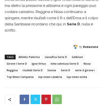
ma dietro la pressione è altissima e ogni pareggio può
costare carissimo. Reggina e Nissa continuano a
spingere, mentre risultati come il 6-1 dell’Enna e il colpo
della Sambiase ricordano che qui, in
Serie D
, nulla è
scritto.
By
Redazione
TAGS
Athletic Palermo
classifica Serie D
Gelbison
Girone I Serie D
Igea Virtus
lotta salvezza Serie D
Nissa
Reggina
risultati Serie D
Savoia
Serie D
serie d girone i
Top News Campania
top-news-calabria
top-news-sicilia