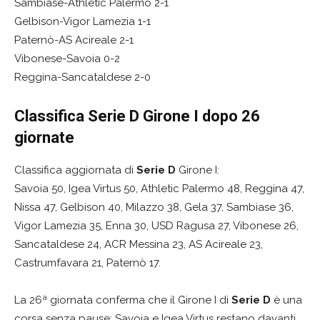
Sambiase-Athletic Palermo 2-1
Gelbison-Vigor Lamezia 1-1
Paternò-AS Acireale 2-1
Vibonese-Savoia 0-2
Reggina-Sancataldese 2-0
Classifica Serie D Girone I dopo 26
giornate
Classifica aggiornata di
Serie D
Girone I:
Savoia 50, Igea Virtus 50, Athletic Palermo 48, Reggina 47,
Nissa 47, Gelbison 40, Milazzo 38, Gela 37, Sambiase 36,
Vigor Lamezia 35, Enna 30, USD Ragusa 27, Vibonese 26,
Sancataldese 24, ACR Messina 23, AS Acireale 23,
Castrumfavara 21, Paternò 17.
La 26ª giornata conferma che il Girone I di
Serie D
è una
corsa senza pause: Savoia e Igea Virtus restano davanti,