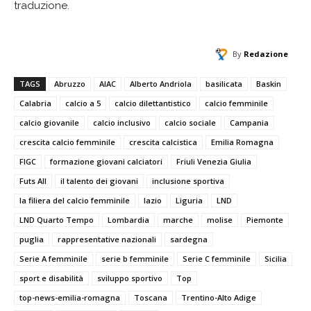
traduzione.
By
Redazione
TAGS
Abruzzo
AIAC
Alberto Andriola
basilicata
Baskin
Calabria
calcio a 5
calcio dilettantistico
calcio femminile
calcio giovanile
calcio inclusivo
calcio sociale
Campania
crescita calcio femminile
crescita calcistica
Emilia Romagna
FIGC
formazione giovani calciatori
Friuli Venezia Giulia
Futs All
il talento dei giovani
inclusione sportiva
la filiera del calcio femminile
lazio
Liguria
LND
LND Quarto Tempo
Lombardia
marche
molise
Piemonte
puglia
rappresentative nazionali
sardegna
Serie A femminile
serie b femminile
Serie C femminile
Sicilia
sport e disabilità
sviluppo sportivo
Top
top-news-emilia-romagna
Toscana
Trentino-Alto Adige