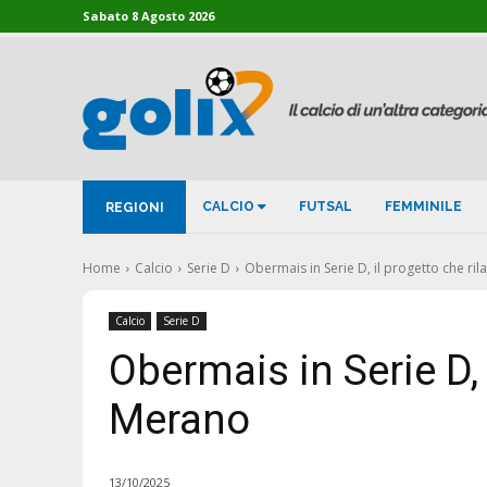
Sabato 8 Agosto 2026
CALCIO
FUTSAL
FEMMINILE
REGIONI
Home
Calcio
Serie D
Obermais in Serie D, il progetto che ri
Calcio
Serie D
Obermais in Serie D, 
Merano
13/10/2025