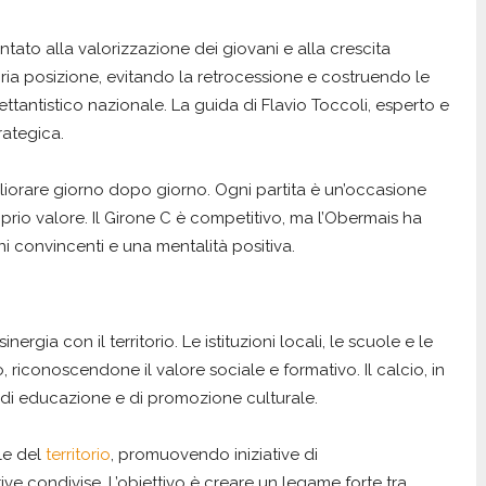
ntato alla valorizzazione dei giovani e alla crescita
ria posizione, evitando la retrocessione e costruendo le
ettantistico nazionale. La guida di Flavio Toccoli, esperto e
rategica.
liorare giorno dopo giorno. Ogni partita è un’occasione
prio valore. Il Girone C è competitivo, ma l’Obermais ha
ni convincenti e una mentalità positiva.
ergia con il territorio. Le istituzioni locali, le scuole e le
 riconoscendone il valore sociale e formativo. Il calcio, in
 di educazione e di promozione culturale.
le del
territorio
, promuovendo iniziative di
rtive condivise. L’obiettivo è creare un legame forte tra