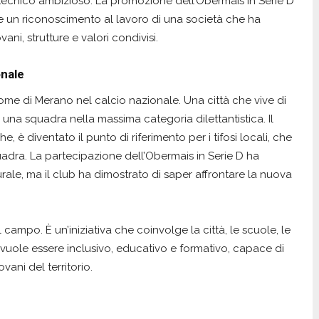
ecnico ambizioso. La promozione dell’Obermais in Serie D
e un riconoscimento al lavoro di una società che ha
i, strutture e valori condivisi.
onale
nome di Merano nel calcio nazionale. Una città che vive di
 una squadra nella massima categoria dilettantistica. Il
 è diventato il punto di riferimento per i tifosi locali, che
adra. La partecipazione dell’Obermais in Serie D ha
ale, ma il club ha dimostrato di saper affrontare la nuova
l campo. È un’iniziativa che coinvolge la città, le scuole, le
e vuole essere inclusivo, educativo e formativo, capace di
vani del territorio.