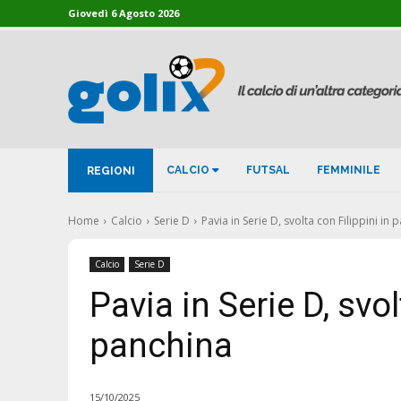
Giovedì 6 Agosto 2026
CALCIO
FUTSAL
FEMMINILE
REGIONI
Home
Calcio
Serie D
Pavia in Serie D, svolta con Filippini in 
Calcio
Serie D
Pavia in Serie D, svol
panchina
15/10/2025