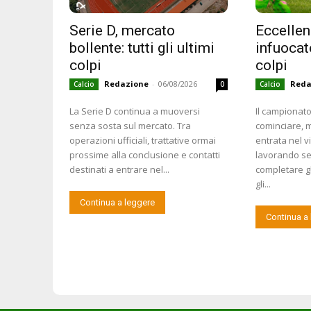
Serie D, mercato
Eccellen
bollente: tutti gli ultimi
infuocato
colpi
colpi
Redazione
-
06/08/2026
Reda
Calcio
0
Calcio
La Serie D continua a muoversi
Il campionat
senza sosta sul mercato. Tra
cominciare, m
operazioni ufficiali, trattative ormai
entrata nel v
prossime alla conclusione e contatti
lavorando se
destinati a entrare nel...
completare gl
gli...
Continua a leggere
Continua a