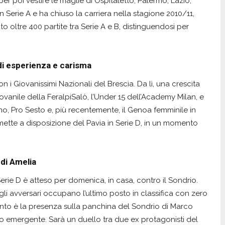
per poi vestire le maglie di Ospitaletto, Palermo, Lazio,
n Serie A e ha chiuso la carriera nella stagione 2010/11,
to oltre 400 partite tra Serie A e B, distinguendosi per
o di esperienza e carisma
on i Giovanissimi Nazionali del Brescia. Da lì, una crescita
ovanile della FeralpiSalò, l’Under 15 dell’Academy Milan, e
o, Pro Sesto e, più recentemente, il Genoa femminile in
ette a disposizione del Pavia in Serie D, in un momento
 di Amelia
 Serie D è atteso per domenica, in casa, contro il Sondrio.
 gli avversari occupano l’ultimo posto in classifica con zero
ronto è la presenza sulla panchina del Sondrio di Marco
co emergente. Sarà un duello tra due ex protagonisti del