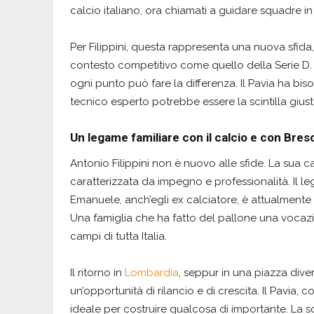
calcio italiano, ora chiamati a guidare squadre in 
Per Filippini, questa rappresenta una nuova sfid
contesto competitivo come quello della Serie D. Il 
ogni punto può fare la differenza. Il Pavia ha bisogno
tecnico esperto potrebbe essere la scintilla giusta
Un legame familiare con il calcio e con Bres
Antonio Filippini non è nuovo alle sfide. La sua c
caratterizzata da impegno e professionalità. Il le
Emanuele, anch’egli ex calciatore, è attualmente i
Una famiglia che ha fatto del pallone una vocaz
campi di tutta Italia.
Il ritorno in
Lombardia
, seppur in una piazza dive
un’opportunità di rilancio e di crescita. Il Pavia, 
ideale per costruire qualcosa di importante. La s