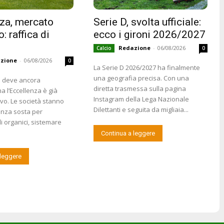
za, mercato
Serie D, svolta ufficiale:
: raffica di
ecco i gironi 2026/2027
Redazione
-
06/08/2026
Calcio
0
zione
-
06/08/2026
0
La Serie D 2026/2027 ha finalmente
una geografia precisa. Con una
o deve ancora
diretta trasmessa sulla pagina
a l’Eccellenza è già
Instagram della Lega Nazionale
ivo. Le società stanno
Dilettanti e seguita da migliaia...
nza sosta per
i organici, sistemare
Continua a leggere
 leggere