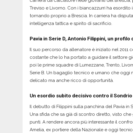
carriera da calciatore nelle giovanili del Brescia, 
Treviso e Livorno. Con i biancazzurri ha esordito i
tornando proprio a Brescia. In carriera ha disputa
intelligenza tattica e spirito di sacrificio.
Pavia in Serie D, Antonio Filippini, un profil
Il suo percorso da allenatore è iniziato nel 2011 c
costante che lo ha portato a guidare il settore gi
poi le prime squadre di Lumezzane, Trento, Livorn
Serie B. Un bagaglio tecnico e umano che oggi m
delicato ma anche ricco di opportunità.
Un esordio subito decisivo contro il Sondrio
Il debutto di Filippini sulla panchina del Pavia in
Una sfida che sa già di scontro diretto, visto che
punti. A rendere ancora più interessante il conf
Amelia, ex portiere della Nazionale e oggi tecni