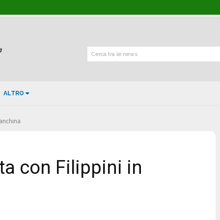
Cerca tra le news
ALTRO
panchina
ta con Filippini in