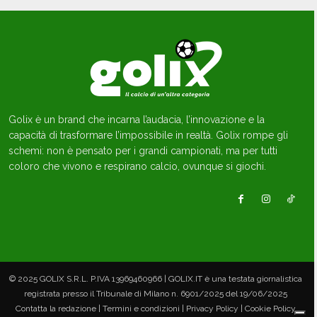
Golix è un brand che incarna l’audacia, l’innovazione e la
capacità di trasformare l’impossibile in realtà. Golix rompe gli
schemi: non è pensato per i grandi campionati, ma per tutti
coloro che vivono e respirano calcio, ovunque si giochi.
© 2025 GOLIX S.R.L. P.IVA 13969460966 | GOLIX.IT è una testata giornalistica
registrata presso il Tribunale di Milano n. 6901/2025 del 19/06/2025
Contatta la redazione | Termini e condizioni | Privacy Policy | Cookie Policy