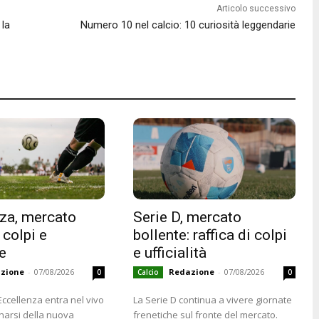
Articolo successivo
 la
Numero 10 nel calcio: 10 curiosità leggendarie
za, mercato
Serie D, mercato
 colpi e
bollente: raffica di colpi
e
e ufficialità
zione
-
07/08/2026
Redazione
-
07/08/2026
0
Calcio
0
 Eccellenza entra nel vivo
La Serie D continua a vivere giornate
cinarsi della nuova
frenetiche sul fronte del mercato.