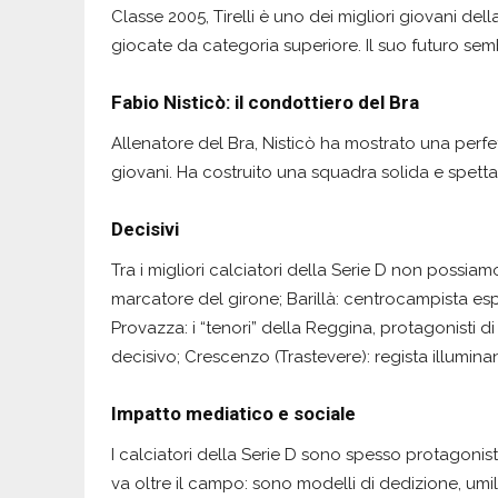
Classe 2005, Tirelli è uno dei migliori giovani dell
giocate da categoria superiore. Il suo futuro sembra
Fabio Nisticò: il condottiero del Bra
Allenatore del Bra, Nisticò ha mostrato una perfet
giovani. Ha costruito una squadra solida e spetta
Decisivi
Tra i migliori calciatori della Serie D non possia
marcatore del girone; Barillà: centrocampista esp
Provazza: i “tenori” della Reggina, protagonisti di
decisivo; Crescenzo (Trastevere): regista illumina
Impatto mediatico e sociale
I calciatori della Serie D sono spesso protagonist
va oltre il campo: sono modelli di dedizione, umi