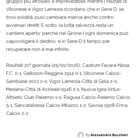
gruppo più affollato e imprevedibile, mentre i risultati di
Vibonese e Vigor Lamezia ricordano che in Serie D, se
trovi solidità, puoi cambiare marcia anche contro
avversari diretti. E sotto, la lotta salvezza resta un
cantiere aperto: perché nel Girone I ogni domenica può
capovolgere il destino, e in Serie D il tempo per
recuperare non è mai infinito.
Risultati 21ª giornata (25/01/2026): Castrum Favara-Nissa
F.C. 0-1, Gelbison-Reggina 1914 0-1, Vibonese Calcio-
Sambiase 2023 2-0, Vigor Lamezia-Città di Gela 2-0,
Messina-Città di Acireale 1946 2-1, Nuova Igea Virtus-
Athletic Club Palermo 1-0, Ragusa Calcio-Paternò Calcio
5-1, Sancataldese Calcio-Milazzo 1-2, Savoia 1908-Enna
Calcio 2-2.
By
Alessandro Buccheri