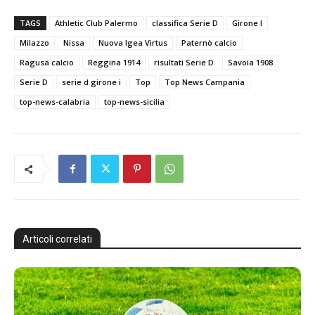
TAGS
Athletic Club Palermo
classifica Serie D
Girone I
Milazzo
Nissa
Nuova Igea Virtus
Paternò calcio
Ragusa calcio
Reggina 1914
risultati Serie D
Savoia 1908
Serie D
serie d girone i
Top
Top News Campania
top-news-calabria
top-news-sicilia
Articoli correlati