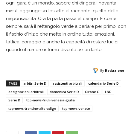
ogni gara è un mondo, sapere chi dirigerà i novanta
minuti aggiunge un tassello al racconto: quello della
responsabilità. Ora la palla passa al campo. E come
sempre, sarà il rettangolo verde a parlare per primo, con
il fischio d’inizio che mette in ordine tutto: emozioni,
tattica, coraggio e anche la capacità di restare lucidi
quando il rumore intorno diventa assordante.
By
Redazione
TAGS
arbitri Serie D
assistenti arbitrali
calendario Serie D
designazioni arbitrali
domenica Serie D
Girone C
LND
Serie D
top-news-friuli-venezia-giulia
top-news-trentino-alto-adige
top-news-veneto