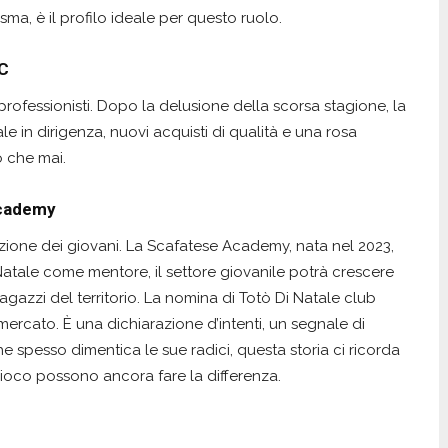
sma, è il profilo ideale per questo ruolo.
 C
 professionisti. Dopo la delusione della scorsa stagione, la
ale in dirigenza, nuovi acquisti di qualità e una rosa
o che mai.
 Academy
azione dei giovani. La Scafatese Academy, nata nel 2023,
 Natale come mentore, il settore giovanile potrà crescere
agazzi del territorio. La nomina di Totò Di Natale club
ercato. È una dichiarazione d’intenti, un segnale di
he spesso dimentica le sue radici, questa storia ci ricorda
gioco possono ancora fare la differenza.