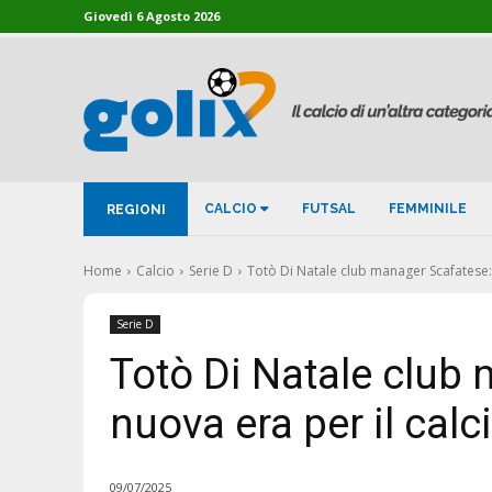
Giovedì 6 Agosto 2026
CALCIO
FUTSAL
FEMMINILE
REGIONI
Home
Calcio
Serie D
Totò Di Natale club manager Scafatese: u
Serie D
Totò Di Natale club
nuova era per il ca
09/07/2025