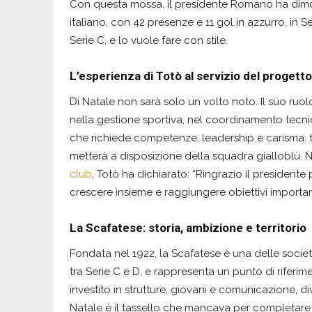
Con questa mossa, il presidente Romano ha dimos
italiano, con 42 presenze e 11 gol in azzurro, in S
Serie C, e lo vuole fare con stile.
L’esperienza di Totò al servizio del progetto
Di Natale non sarà solo un volto noto. Il suo ru
nella gestione sportiva, nel coordinamento tecnic
che richiede competenze, leadership e carisma: 
metterà a disposizione della squadra gialloblù. N
club
, Totò ha dichiarato: “Ringrazio il presidente
crescere insieme e raggiungere obiettivi important
La Scafatese: storia, ambizione e territorio
Fondata nel 1922, la Scafatese è una delle socie
tra Serie C e D, e rappresenta un punto di riferimen
investito in strutture, giovani e comunicazione, di
Natale è il tassello che mancava per completare