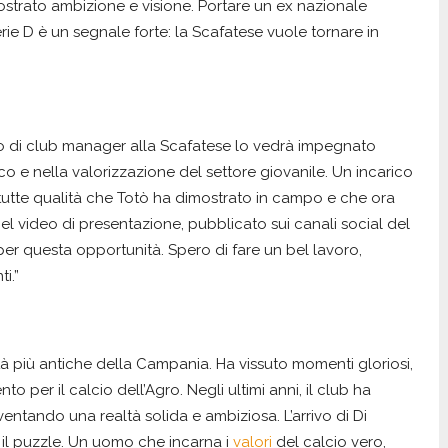
trato ambizione e visione. Portare un ex nazionale
erie D è un segnale forte: la Scafatese vuole tornare in
olo di club manager alla Scafatese lo vedrà impegnato
o e nella valorizzazione del settore giovanile. Un incarico
tutte qualità che Totò ha dimostrato in campo e che ora
el video di presentazione, pubblicato sui canali social del
 per questa opportunità. Spero di fare un bel lavoro,
i.”
tà più antiche della Campania. Ha vissuto momenti gloriosi,
to per il calcio dell’Agro. Negli ultimi anni, il club ha
ventando una realtà solida e ambiziosa. L’arrivo di Di
 il puzzle. Un uomo che incarna i
valori
del calcio vero,