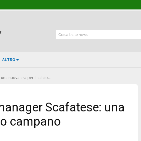
Cerca tra le news
ALTRO
na nuova era per il calcio...
 manager Scafatese: una
lcio campano