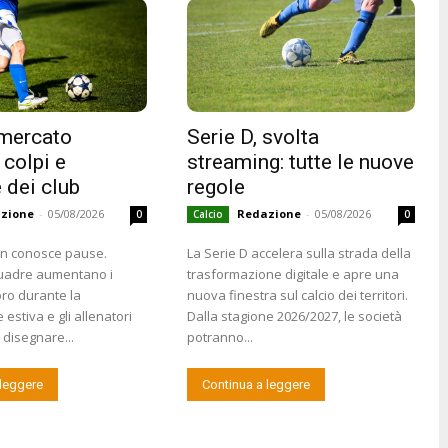
 mercato
Serie D, svolta
 colpi e
streaming: tutte le nuove
 dei club
regole
zione
-
05/08/2026
Redazione
-
05/08/2026
0
Calcio
0
on conosce pause.
La Serie D accelera sulla strada della
uadre aumentano i
trasformazione digitale e apre una
voro durante la
nuova finestra sul calcio dei territori.
estiva e gli allenatori
Dalla stagione 2026/2027, le società
disegnare...
potranno...
 leggere
Continua a leggere