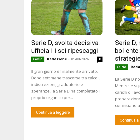
Serie D, svolta decisiva:
Serie D,
ufficiali i sei ripescaggi
bollente:
strategie
Redazione
-
05/08/2026
Calcio
0
Reda
Calcio
Il gran giorno è finalmente arrivato.
Dopo settimane trascorse tra calcoli,
La Serie D n
indiscrezioni, graduatorie e
Mentre le sq
speranze, la Serie D ha completato il
carichi di la
proprio organico per...
preparazione 
cominciano a 
Continua a leggere
Continua a