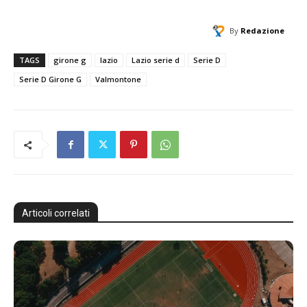
By
Redazione
TAGS
girone g
lazio
Lazio serie d
Serie D
Serie D Girone G
Valmontone
Articoli correlati