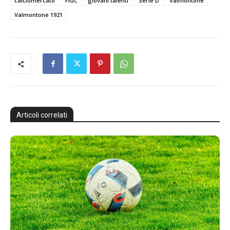
calciomercato
FIGC
giovani talenti
Serie D
Valmontone
Valmontone 1921
Articoli correlati