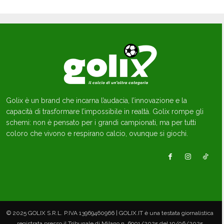
Golix è un brand che incarna l’audacia, l’innovazione e la
capacità di trasformare l’impossibile in realtà. Golix rompe gli
schemi: non è pensato per i grandi campionati, ma per tutti
coloro che vivono e respirano calcio, ovunque si giochi.
© 2025 GOLIX S.R.L. P.IVA 13969460966 | GOLIX.IT è una testata giornalistica
registrata presso il Tribunale di Milano n. 6901/2025 del 19/06/2025