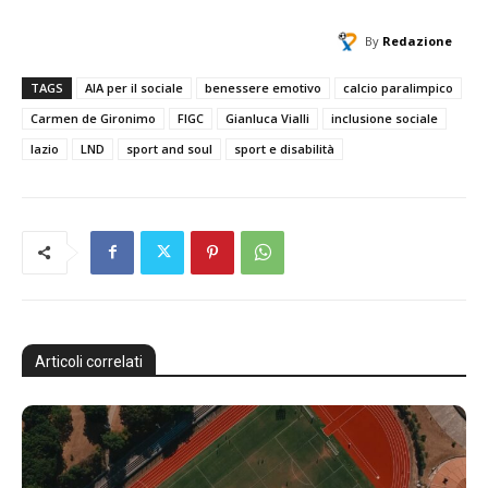
By
Redazione
TAGS
AIA per il sociale
benessere emotivo
calcio paralimpico
Carmen de Gironimo
FIGC
Gianluca Vialli
inclusione sociale
lazio
LND
sport and soul
sport e disabilità
Articoli correlati