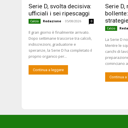
Serie D, svolta decisiva:
Serie D,
ufficiali i sei ripescaggi
bollente:
strategie
Redazione
-
05/08/2026
Calcio
0
Reda
Calcio
Il gran giorno è finalmente arrivato.
Dopo settimane trascorse tra calcoli,
La Serie D n
indiscrezioni, graduatorie e
Mentre le sq
speranze, la Serie D ha completato il
carichi di la
proprio organico per...
preparazione 
cominciano a 
Continua a leggere
Continua a