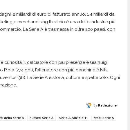
agni: 2 miliardi di euro di fatturato annuo, 1,4 miliardi da
icketing e merchandising Il calcio è una delle industrie più
e commercio. La Serie A è trasmessa in oltre 200 paesi, con
 curiosità. Il calciatore con più presenze è Gianluigi
io Piola (274 gol), l’allenatore con più panchine è Nils
uventus (36). La Serie A è storia, cultura e spettacolo. Ogni
razione.
By
Redazione
i della serie a
numeri Serie A
Serie A calcio a 11
stadi Serie A