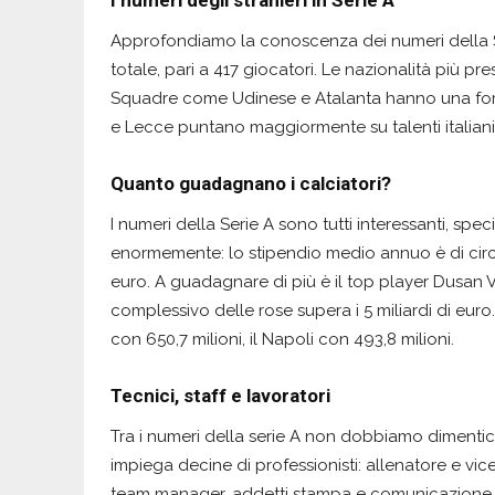
Approfondiamo la conoscenza dei numeri della Seri
totale, pari a 417 giocatori. Le nazionalità più pr
Squadre come Udinese e Atalanta hanno una fo
e Lecce puntano maggiormente su talenti italiani
Quanto guadagnano i calciatori?
I numeri della Serie A sono tutti interessanti, spe
enormemente: lo stipendio medio annuo è di circa 
euro. A guadagnare di più è il top player Dusan Vl
complessivo delle rose supera i 5 miliardi di euro. 
con 650,7 milioni, il Napoli con 493,8 milioni.
Tecnici, staff e lavoratori
Tra i numeri della serie A non dobbiamo dimenticar
impiega decine di professionisti: allenatore e vice, 
team manager, addetti stampa e comunicazione. In