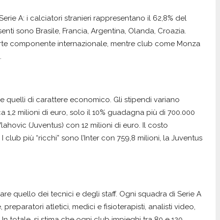
e A: i calciatori stranieri rappresentano il 62,8% del
esenti sono Brasile, Francia, Argentina, Olanda, Croazia.
rte componente internazionale, mentre club come Monza
.
cie quelli di carattere economico. Gli stipendi variano
1,2 milioni di euro, solo il 10% guadagna più di 700.000
ahovic (Juventus) con 12 milioni di euro. Il costo
I club più “ricchi” sono l’Inter con 759,8 milioni, la Juventus
e quello dei tecnici e degli staff. Ogni squadra di Serie A
preparatori atletici, medici e fisioterapisti, analisti video,
 totale, si stima che ogni club impieghi tra 80 e 120