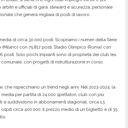
o arbitri e ufficiali di gara, steward e sicurezza, personale
onale che genera migliaia di posti di lavoro.
media di circa 30.000 posti. Scopriamo i numeri della Serie
ro (Milano) con 75.817 posti, Stadio Olimpico (Roma) con
 posti. Solo pochi impianti sono di proprietà dei club (es.
comunale, con progetti di ristrutturazione in corso.
te, che rispecchiano un trend negli anni. Nel 2023-2024, la
li, media per partita di 24.000 spettatori, club con più
ti si suddividono in abbonamenti stagionali, circa 1,5
ttori ospiti circa 400.000. Il prezzo medio di un biglietto è di 35
llo.