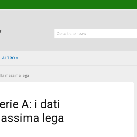
Cerca tra le news
ALTRO
della massima lega
rie A: i dati
massima lega