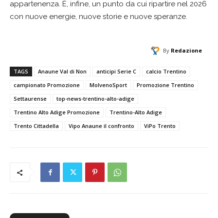
appartenenza. È, infine, un punto da cui ripartire nel 2026
con nuove energie, nuove storie e nuove speranze.
By
Redazione
TAGS
Anaune Val di Non
anticipi Serie C
calcio Trentino
campionato Promozione
MolvenoSport
Promozione Trentino
Settaurense
top-news-trentino-alto-adige
Trentino Alto Adige Promozione
Trentino-Alto Adige
Trento Cittadella
Vipo Anaune il confronto
ViPo Trento