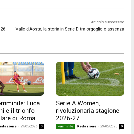
Articolo successivo
026
Valle d’Aosta, la storia in Serie D tra orgoglio e assenza
emminile: Luca
Serie A Women,
i e il trionfo
rivoluzionaria stagione
lare di Roma
2026-27
edazione
-
29/05/2026
Redazione
-
29/05/2026
0
Femminile
0