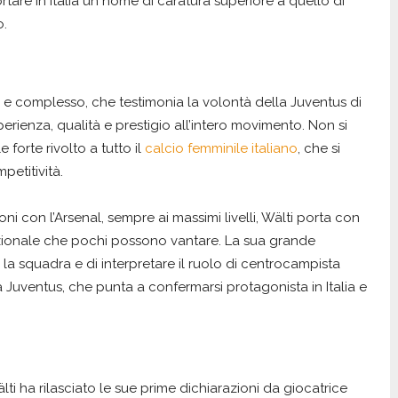
tare in Italia un nome di caratura superiore a quello di
o.
ungo e complesso, che testimonia la volontà della Juventus di
perienza, qualità e prestigio all’intero movimento. Non si
 forte rivolto a tutto il
calcio femminile italiano
, che si
petitività.
ni con l’Arsenal, sempre ai massimi livelli, Wälti porta con
zionale che pochi possono vantare. La sua grande
e la squadra e di interpretare il ruolo di centrocampista
 Juventus, che punta a confermarsi protagonista in Italia e
lti ha rilasciato le sue prime dichiarazioni da giocatrice