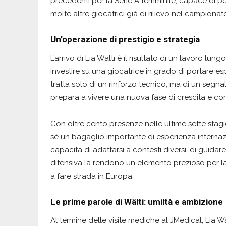
precedenti per la Serie A femminile, capace di por
molte altre giocatrici già di rilievo nel campionat
Un’operazione di prestigio e strategia
L’arrivo di Lia Wälti è il risultato di un lavoro l
investire su una giocatrice in grado di portare es
tratta solo di un rinforzo tecnico, ma di un segnale
prepara a vivere una nuova fase di crescita e com
Con oltre cento presenze nelle ultime sette stagio
sé un bagaglio importante di esperienza interna
capacità di adattarsi a contesti diversi, di guidar
difensiva la rendono un elemento prezioso per la
a fare strada in Europa.
Le prime parole di Wälti: umiltà e ambizione
Al termine delle visite mediche al JMedical, Lia Wä