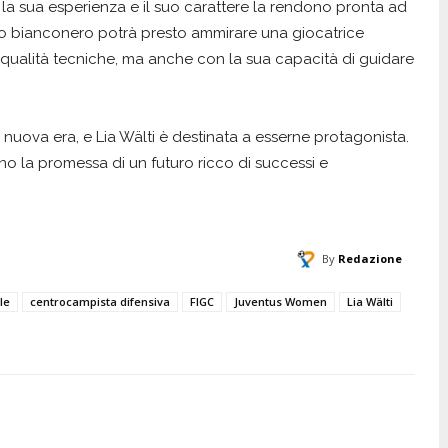
a la sua esperienza e il suo carattere la rendono pronta ad
ico bianconero potrà presto ammirare una giocatrice
e qualità tecniche, ma anche con la sua capacità di guidare
a nuova era, e Lia Wälti è destinata a esserne protagonista.
ono la promessa di un futuro ricco di successi e
By
Redazione
le
centrocampista difensiva
FIGC
Juventus Women
Lia Wälti