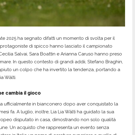
tate 2025 ha segnato difatti un momento di svolta per il
e protagoniste di spicco hanno lasciato il campionato
ecilia Salvai, Sara Boattin e Arianna Caruso hanno preso
lmare. In questo contesto di grandi addii, Stefano Braghin,
piuto un colpo che ha invertito la tendenza, portando a
a Wälti.
he cambia il gioco
ata ufficialmente in bianconero dopo aver conquistato la
i fa. A luglio, inoltre, Lia Lia Wälti ha guidato la sua
ropeo disputato in casa, dimostrando non solo qualità
une. Un acquisto che rappresenta un evento senza