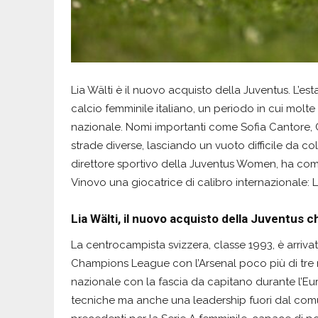
Lia Wälti è il nuovo acquisto della Juventus. L’es
calcio femminile italiano, un periodo in cui molt
nazionale. Nomi importanti come Sofia Cantore, C
strade diverse, lasciando un vuoto difficile da co
direttore sportivo della Juventus Women, ha com
Vinovo una giocatrice di calibro internazionale: Li
Lia Wälti, il nuovo acquisto della Juventus c
La centrocampista svizzera, classe 1993, è arriv
Champions League con l’Arsenal poco più di tre mes
nazionale con la fascia da capitano durante l’Eu
tecniche ma anche una leadership fuori dal com