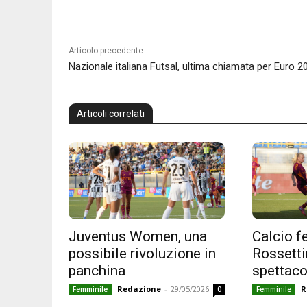
Articolo precedente
Nazionale italiana Futsal, ultima chiamata per Euro 2
Articoli correlati
Juventus Women, una
Calcio f
possibile rivoluzione in
Rossettin
panchina
spettaco
Redazione
-
29/05/2026
R
Femminile
0
Femminile