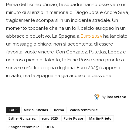
Prima del fischio d’inizio, le squadre hanno osservato un
minuto di silenzio in memoria di Diogo Jota e André Silva,
tragicamente scomparsi in un incidente stradale. Un
momento toccante che ha unito il calcio europeo in un
abbraccio collettivo. La Spagna a
Euro 2025
ha lanciato
un messaggio chiaro: non si accontenta di essere
favorita, vuole vincere. Con Gonzalez, Putellas, Lopez e
una rosa piena di talento, le Furie Rosse sono pronte a
scrivere un’altra pagina di gloria. Euro 2025 è appena
iniziato, ma la Spagna ha già acceso la passione.
By
Redazione
TAGS
Alexia Putellas
Berna
calcio femminile
Esther Gonzalez
euro 2025
Furie Rosse
Martin-Prieto
Spagna femminile
UEFA