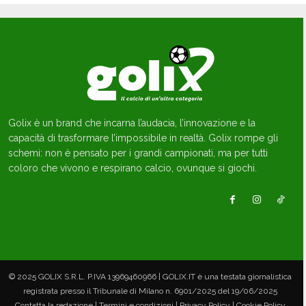
Golix è un brand che incarna l’audacia, l’innovazione e la
capacità di trasformare l’impossibile in realtà. Golix rompe gli
schemi: non è pensato per i grandi campionati, ma per tutti
coloro che vivono e respirano calcio, ovunque si giochi.
© 2025 GOLIX S.R.L. P.IVA 13969460966 | GOLIX.IT è una testata giornalistica
registrata presso il Tribunale di Milano n. 6901/2025 del 19/06/2025
Contatta la redazione | Termini e condizioni | Privacy Policy | Cookie Policy