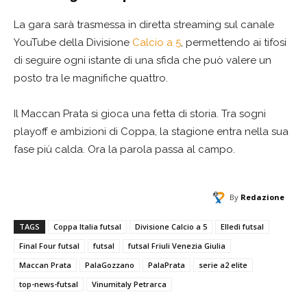
La gara sarà trasmessa in diretta streaming sul canale
YouTube della Divisione
Calcio a 5
, permettendo ai tifosi
di seguire ogni istante di una sfida che può valere un
posto tra le magnifiche quattro.
Il Maccan Prata si gioca una fetta di storia. Tra sogni
playoff e ambizioni di Coppa, la stagione entra nella sua
fase più calda. Ora la parola passa al campo.
By
Redazione
TAGS
Coppa Italia futsal
Divisione Calcio a 5
Elledì futsal
Final Four futsal
futsal
futsal Friuli Venezia Giulia
Maccan Prata
PalaGozzano
PalaPrata
serie a2 elite
top-news-futsal
Vinumitaly Petrarca