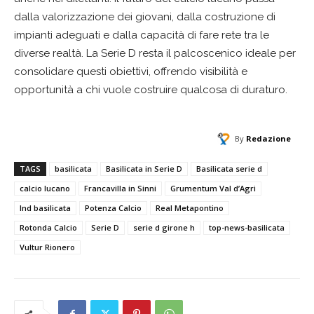
dalla valorizzazione dei giovani, dalla costruzione di
impianti adeguati e dalla capacità di fare rete tra le
diverse realtà. La Serie D resta il palcoscenico ideale per
consolidare questi obiettivi, offrendo visibilità e
opportunità a chi vuole costruire qualcosa di duraturo.
By
Redazione
TAGS
basilicata
Basilicata in Serie D
Basilicata serie d
calcio lucano
Francavilla in Sinni
Grumentum Val d’Agri
lnd basilicata
Potenza Calcio
Real Metapontino
Rotonda Calcio
Serie D
serie d girone h
top-news-basilicata
Vultur Rionero