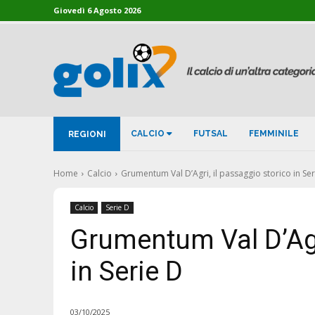
Giovedì 6 Agosto 2026
CALCIO
FUTSAL
FEMMINILE
REGIONI
Home
Calcio
Grumentum Val D’Agri, il passaggio storico in Ser
Calcio
Serie D
Grumentum Val D’Agri
in Serie D
03/10/2025