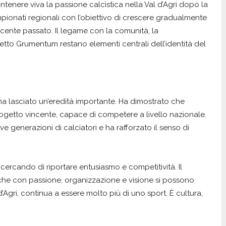
tenere viva la passione calcistica nella Val d’Agri dopo la
ionati regionali con l’obiettivo di crescere gradualmente
l recente passato. Il legame con la comunità, la
etto Grumentum restano elementi centrali dell’identità del
ha lasciato un’eredità importante. Ha dimostrato che
getto vincente, capace di competere a livello nazionale.
ove generazioni di calciatori e ha rafforzato il senso di
cercando di riportare entusiasmo e competitività. Il
 che con passione, organizzazione e visione si possono
 d’Agri, continua a essere molto più di uno sport. È cultura,