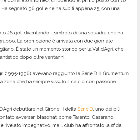
 ha dominato il torneo, chiudendo al primo posto con 76
itte. Ha segnato 96 gol e ne ha subiti appena 25, con una
to 26 gol, diventando il simbolo di una squadra che ha
i gruppo. La promozione è arrivata con due giornate
igliano. È stato un momento storico per la Val d’Agri, che
ntistico dopo oltre vent’anni.
Agri (1995-1996) avevano raggiunto la Serie D. Il Grumentum
una zona che ha sempre vissuto il calcio con passione.
D’Agri debuttare nel Girone H della
Serie D
, uno dei più
frontato avversari blasonati come Taranto, Casarano,
i è rivelato impegnativo, ma il club ha affrontato la sfida