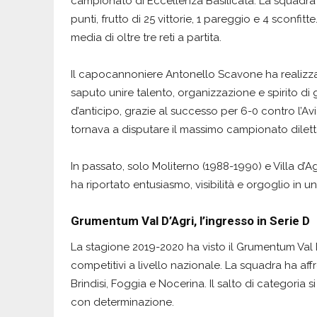
campionato di Eccellenza Basilicata. La squadra
punti, frutto di 25 vittorie, 1 pareggio e 4 sconf
media di oltre tre reti a partita.
Il capocannoniere Antonello Scavone ha realizza
saputo unire talento, organizzazione e spirito d
d’anticipo, grazie al successo per 6-0 contro l’Av
tornava a disputare il massimo campionato diletta
In passato, solo Moliterno (1988-1990) e Villa d’
ha riportato entusiasmo, visibilità e orgoglio in 
Grumentum Val D’Agri, l’ingresso in Serie D
La stagione 2019-2020 ha visto il Grumentum Val 
competitivi a livello nazionale. La squadra ha af
Brindisi, Foggia e Nocerina. Il salto di categoria s
con determinazione.