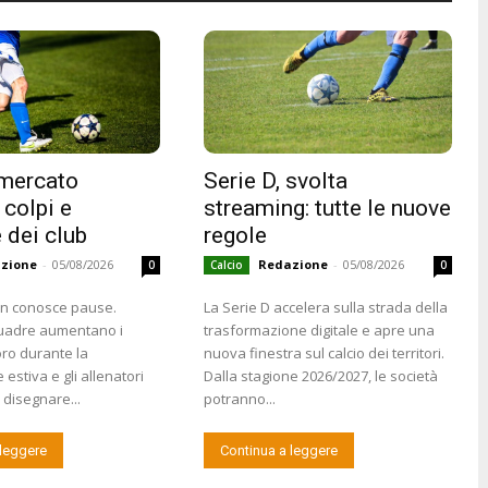
 mercato
Serie D, svolta
 colpi e
streaming: tutte le nuove
 dei club
regole
zione
-
05/08/2026
Redazione
-
05/08/2026
0
Calcio
0
on conosce pause.
La Serie D accelera sulla strada della
uadre aumentano i
trasformazione digitale e apre una
voro durante la
nuova finestra sul calcio dei territori.
estiva e gli allenatori
Dalla stagione 2026/2027, le società
disegnare...
potranno...
 leggere
Continua a leggere