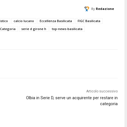
By
Redazione
istico
calcio lucano
Eccellenza Basilicata
FIGC Basilicata
Categoria
serie d girone h
top-news-basilicata
Articolo successivo
Olbia in Serie D, serve un acquirente per restare in
categoria