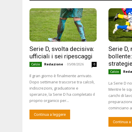
Serie D, svolta decisiva:
Serie D,
ufficiali i sei ripescaggi
bollente:
strategie
Redazione
-
05/08/2026
Calcio
0
Reda
Calcio
Il gran giorno è finalmente arrivato.
Dopo settimane trascorse tra calcoli,
La Serie D n
indiscrezioni, graduatorie e
Mentre le sq
speranze, la Serie D ha completato il
carichi di la
proprio organico per...
preparazione 
cominciano a 
Continua a leggere
Continua a