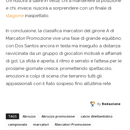
chi riuscirà a salire in vetta, chi a mantenere la posizione
e chi, invece, riuscirà a sorprendere con un finale di
stagione
inaspettato.
In conclusione, la classifica marcatori del girone A di
Marcatori Promozione vive una fase di grande equilibrio,
con Dos Santos ancora in testa ma inseguito a distanza
ravvicinata da un gruppo di giocatori motivati e affamati
di gol. La sfida è aperta, il ritmo è serrato e l’attesa per le
prossime giornate cresce, promettendo spettacolo,
emozioni e colpi di scena che terranno tutti gli
appassionati con il fiato sospeso fino all’ultima rete.
By
Redazione
TAGS
Abruzzo
Abruzzo promozione
calcio dilettantistico
campionato
marcatori
Marcatori Promozione