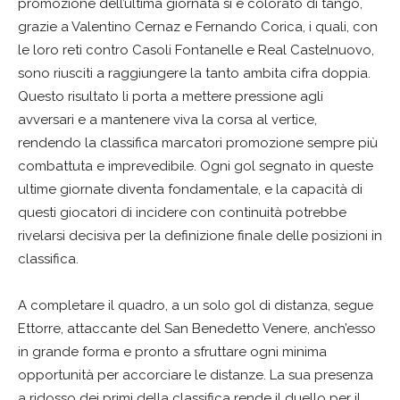
promozione dell’ultima giornata si è colorato di tango,
grazie a Valentino Cernaz e Fernando Corica, i quali, con
le loro reti contro Casoli Fontanelle e Real Castelnuovo,
sono riusciti a raggiungere la tanto ambita cifra doppia.
Questo risultato li porta a mettere pressione agli
avversari e a mantenere viva la corsa al vertice,
rendendo la classifica marcatori promozione sempre più
combattuta e imprevedibile. Ogni gol segnato in queste
ultime giornate diventa fondamentale, e la capacità di
questi giocatori di incidere con continuità potrebbe
rivelarsi decisiva per la definizione finale delle posizioni in
classifica.
A completare il quadro, a un solo gol di distanza, segue
Ettorre, attaccante del San Benedetto Venere, anch’esso
in grande forma e pronto a sfruttare ogni minima
opportunità per accorciare le distanze. La sua presenza
a ridosso dei primi della classifica rende il duello per il